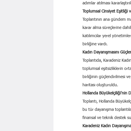
adımlar atılması kararlaştırıl
Toplumsal Cinsiyet Eşitliği 
Toplantının ana gündem madd
karar alma süreçlerine dahi
katılımcılar yerel yönetimle
birliğine vardı.
Kadın Dayanışmasını Güçlen
Toplantıda, Karadeniz Kadın 
toplumsal eşitsizliklerin ort
birliğinin güçlendirilmesi ve
haritası oluşturuldu.
Hollanda Büyükelçiliği'nin 
Toplantı, Hollanda Büyükelçili
bu tür dayanışma toplantılar
finansal ve teknik destek s
Karadeniz Kadın Dayanışma A