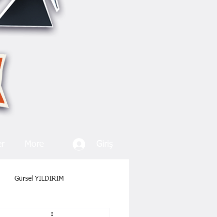
Giriş
er
More
Gürsel YILDIRIM