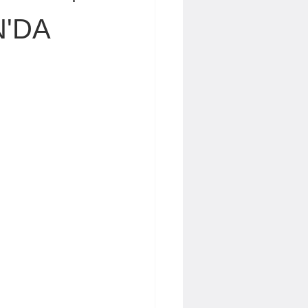
 İŞBAKAN
Yavuz KALYONCU
N'DA
Dr. Cengiz Tatar