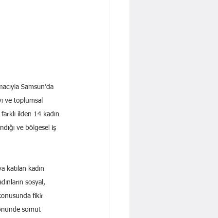
amacıyla Samsun’da 
yı ve toplumsal 
farklı ilden 14 kadın 
ndığı ve bölgesel iş 
a katılan kadın 
dınların sosyal, 
konusunda fikir 
ı yönünde somut 