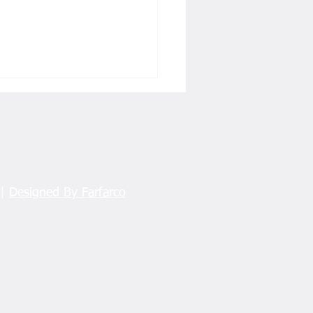
 |
Designed By Farfarco
 ASKF’den TFF’ye
ns Tepkisi