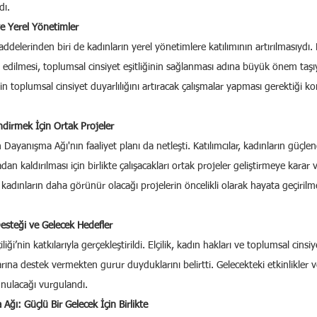
dı.
ve Yerel Yönetimler
elerinden biri de kadınların yerel yönetimlere katılımının artırılmasıydı. K
l edilmesi, toplumsal cinsiyet eşitliğinin sağlanması adına büyük önem taş
rin toplumsal cinsiyet duyarlılığını artıracak çalışmalar yapması gerektiği 
dirmek İçin Ortak Projeler
Dayanışma Ağı'nın faaliyet planı da netleşti. Katılımcılar, kadınların güçlen
adan kaldırılması için birlikte çalışacakları ortak projeler geliştirmeye karar v
 kadınların daha görünür olacağı projelerin öncelikli olarak hayata geçirilmes
Desteği ve Gelecek Hedefler
ği’nin katkılarıyla gerçekleştirildi. Elçilik, kadın hakları ve toplumsal cinsiye
ına destek vermekten gurur duyduklarını belirtti. Gelecekteki etkinlikler ve
unulacağı vurgulandı.
ğı: Güçlü Bir Gelecek İçin Birlikte