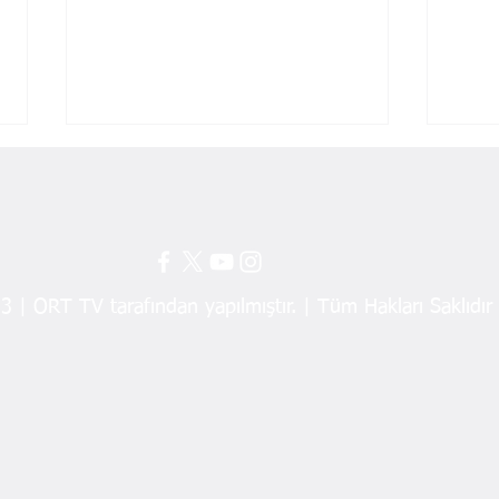
 | ORT TV tarafından yapılmıştır. | Tüm Hakları Saklıdır
Dr. Ömer Ufkun Yıldırım’a
Ordu
Önemli Görev
Lisa