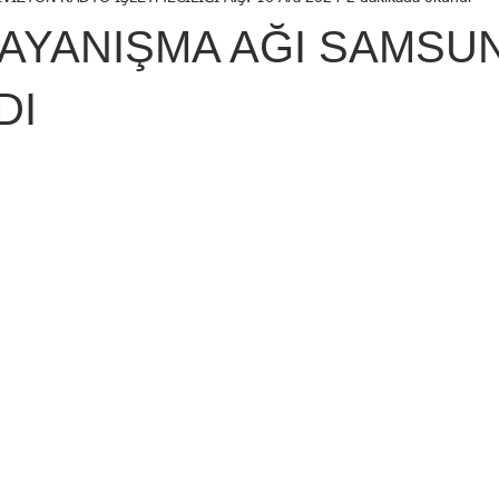
Birol Öztürk
Selçuk ŞEN
Osman KADEMOĞLU
Avni
AYANIŞMA AĞI SAMSU
STI
Yekta AYDIN
İsmail Tosun SARAL
Mustafa YILDIRIM
DI