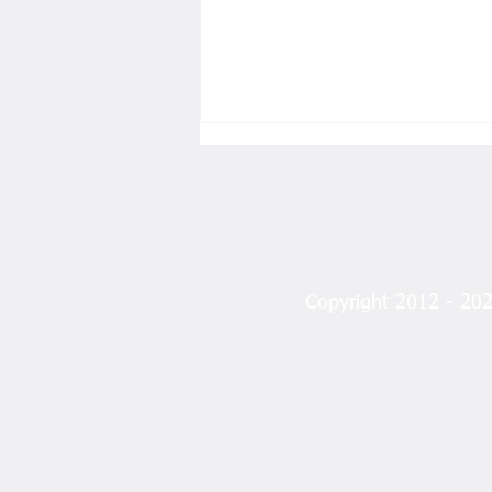
Copyright 2012 - 2023
Bir “Yok”, Tüm “Var”ları
Götürür