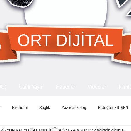
ORT DİJİTAL
OG)
Canlı Yayın
Haberler
Videolar
Filml
r
Ekonomi
Sağlık
Yazarlar /blog
Erdoğan ERİŞEN
VİZYON RADYO İŞLETMECİLİĞİ A.Ş.
16 Ara 2024
2 dakikada okunur