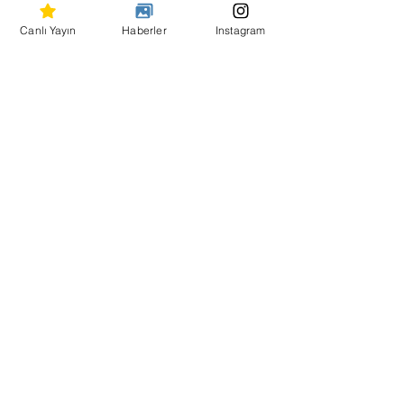
Ar-Ge Başkanı
İsmail Kütük
Canlı Yayın
Haberler
Instagram
Eğitim ve Siyaset 
Hasan Karagöl
Akademisi Başkanı
STK İlişkileri 
Hayati Vural
Başkanı
Toplumsal 
Emel Şimşek
Politikalar Başkanı
Tarım Politikaları 
Güven Topkaya
Başkanı
Genel Sekreter 
Habil Günindi
Yardımcısı
Sağlık Politikaları 
Göktan Yapar
Başkanı