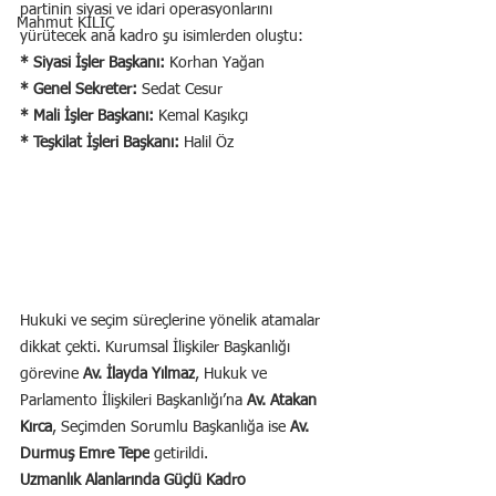
partinin siyasi ve idari operasyonlarını 
Mahmut KILIÇ
yürütecek ana kadro şu isimlerden oluştu:
* Siyasi İşler Başkanı:
 Korhan Yağan
* Genel Sekreter:
 Sedat Cesur
* Mali İşler Başkanı:
 Kemal Kaşıkçı
* Teşkilat İşleri Başkanı:
 Halil Öz
Hukuki ve seçim süreçlerine yönelik atamalar 
dikkat çekti. Kurumsal İlişkiler Başkanlığı 
görevine 
Av. İlayda Yılmaz
, Hukuk ve 
Parlamento İlişkileri Başkanlığı’na 
Av. Atakan 
Kırca
, Seçimden Sorumlu Başkanlığa ise 
Av. 
Durmuş Emre Tepe
 getirildi.
Uzmanlık Alanlarında Güçlü Kadro