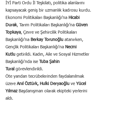
İYİ Parti Ordu İl Teşkilatı, politika alanlarını 
kapsayacak geniş bir uzmanlık kadrosu kurdu. 
Ekonomi Politikaları Başkanlığı’na 
Hicabi 
Durak
, Tarım Politikaları Başkanlığı’na 
Güven 
Topkaya
, Çevre ve Şehircilik Politikaları 
Başkanlığı’na 
Berkay Torunoğlu
 atanırken, 
Gençlik Politikaları Başkanlığı'na 
Necmi 
Kutlu
 getirildi. Kadın, Aile ve Sosyal Hizmetler 
Başkanlığı'nda ise 
Tuba Şahin 
Tural
 görevlendirildi.
Öte yandan tecrübelerinden faydalanılmak 
üzere 
Anıl Öztürk, Hulki Deryaoğlu
 ve 
Yücel 
Yılmaz
 Başdanışman olarak ekipteki yerlerini 
aldı.