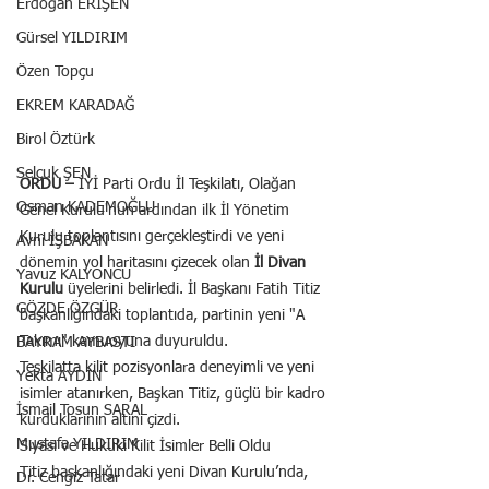
Erdoğan ERİŞEN
Gürsel YILDIRIM
Özen Topçu
EKREM KARADAĞ
Birol Öztürk
Selçuk ŞEN
ORDU –
 İYİ Parti Ordu İl Teşkilatı, Olağan 
Osman KADEMOĞLU
Genel Kurulu'nun ardından ilk İl Yönetim 
Kurulu toplantısını gerçekleştirdi ve yeni 
Avni İŞBAKAN
dönemin yol haritasını çizecek olan 
İl Divan 
Yavuz KALYONCU
Kurulu
 üyelerini belirledi. İl Başkanı Fatih Titiz 
GÖZDE ÖZGÜR
başkanlığındaki toplantıda, partinin yeni "A 
Takımı" kamuoyuna duyuruldu.
BAYRAM AYBASTI
Teşkilatta kilit pozisyonlara deneyimli ve yeni 
Yekta AYDIN
isimler atanırken, Başkan Titiz, güçlü bir kadro 
İsmail Tosun SARAL
kurduklarının altını çizdi.
Mustafa YILDIRIM
Siyasi ve Hukuki Kilit İsimler Belli Oldu
Titiz başkanlığındaki yeni Divan Kurulu’nda, 
Dr. Cengiz Tatar