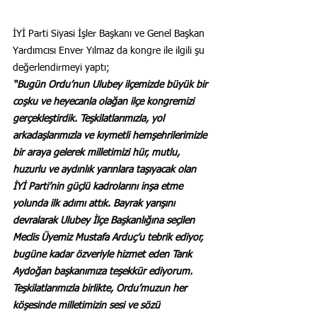
İYİ Parti Siyasi İşler Başkanı ve Genel Başkan 
Yardımcısı Enver Yılmaz da kongre ile ilgili şu 
değerlendirmeyi yaptı;
“Bugün Ordu’nun Ulubey ilçemizde büyük bir 
coşku ve heyecanla olağan ilçe kongremizi 
gerçekleştirdik.
Teşkilatlarımızla, yol 
arkadaşlarımızla ve kıymetli hemşehrilerimizle 
bir araya gelerek milletimizi hür, mutlu, 
huzurlu ve aydınlık yarınlara taşıyacak olan 
İYİ Parti’nin güçlü kadrolarını inşa etme 
yolunda ilk adımı attık.
Bayrak yarışını 
devralarak Ulubey İlçe Başkanlığına seçilen 
Meclis Üyemiz Mustafa Arduç’u tebrik ediyor, 
bugüne kadar özveriyle hizmet eden Tarık 
Aydoğan başkanımıza teşekkür ediyorum.
Teşkilatlarımızla birlikte, Ordu’muzun her 
köşesinde milletimizin sesi ve sözü 