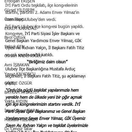
Erdoğan ERİŞEN
İYİ Parti Ordu teşkilatı, ilçe kongrelerinin 
Gürsel YILDIRIM
startını, partinin 2. Adamı Enver Yılmaz’ın 
Özen Topçu
memleketi Ulubey’den verdi.
İYİ Parti Ulubey ilçe kongresi bugün yapıldı. 
EKREM KARADAĞ
Kongreye, 
İYİ Parti Siyasi İşler Başkanı ve 
Birol Öztürk
Genel Başkan Yardımcısı Enver Yılmaz, GİK 
Selçuk ŞEN
Üyesi Av. Rıdvan Yalçın, İl Başkanı Fatih Titiz 
ve çok sayıda partili katıldı.
Osman KADEMOĞLU
“Birliğimiz daim olsun”
Avni İŞBAKAN
Ulubey İlçe Başkanlığına Mustafa Arduç 
Yavuz KALYONCU
seçilirken, İl Başkanı Fatih Titiz, şu açıklamayı 
GÖZDE ÖZGÜR
yaptı;
“Ordu’da güçlü teşkilat yapılarımızla hem 
BAYRAM AYBASTI
yerelde hem de ülkede yeni bir çığır açmak 
Yekta AYDIN
için ilçe kongrelerimizin startını verdik.
İYİ 
İsmail Tosun SARAL
Parti Siyasi İşler Başkanımız ve Genel Başkan 
Yardımcımız Sayın Enver Yılmaz, GİK Üyemiz 
Mustafa YILDIRIM
Sayın Av. Rıdvan Yalçın ve teşkilat üyelerimizle 
Dr. Cengiz Tatar