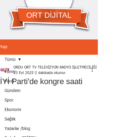
ORT DİJİTAL
Yazı
Tümü
ORDU ORT TV TELEVİZYON RADYO İŞLETMECİLİĞİ A.Ş.
Tümü
23 Eyl 2025
2 dakikada okunur
İYİ Parti'de kongre saati
Yerel
Gündem
Spor
Ekonomi
Sağlık
Yazarlar /blog