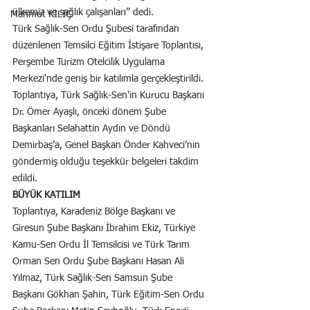
ülkemiz ve sağlık çalışanları” dedi.
Mahmut KILIÇ
Türk Sağlık-Sen Ordu Şubesi tarafından 
düzenlenen Temsilci Eğitim İstişare Toplantısı, 
Perşembe Turizm Otelcilik Uygulama 
Merkezi'nde geniş bir katılımla gerçekleştirildi. 
Toplantıya, Türk Sağlık-Sen'in Kurucu Başkanı 
Dr. Ömer Ayaşlı, önceki dönem Şube 
Başkanları Selahattin Aydın ve Döndü 
Demirbaş’a, Genel Başkan Önder Kahveci’nin 
göndermiş olduğu teşekkür belgeleri takdim 
edildi.
BÜYÜK KATILIM
Toplantıya, Karadeniz Bölge Başkanı ve 
Giresun Şube Başkanı İbrahim Ekiz, Türkiye 
Kamu-Sen Ordu İl Temsilcisi ve Türk Tarım 
Orman Sen Ordu Şube Başkanı Hasan Ali 
Yılmaz, Türk Sağlık-Sen Samsun Şube 
Başkanı Gökhan Şahin, Türk Eğitim-Sen Ordu 