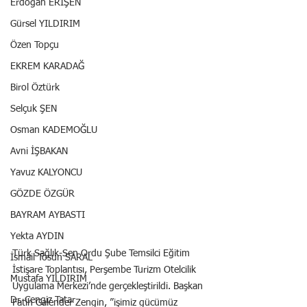
Erdoğan ERİŞEN
Gürsel YILDIRIM
Özen Topçu
EKREM KARADAĞ
Birol Öztürk
Selçuk ŞEN
Osman KADEMOĞLU
Avni İŞBAKAN
Yavuz KALYONCU
GÖZDE ÖZGÜR
BAYRAM AYBASTI
Yekta AYDIN
Türk Sağlık-Sen Ordu Şube Temsilci Eğitim 
İsmail Tosun SARAL
İstişare Toplantısı, Perşembe Turizm Otelcilik 
Mustafa YILDIRIM
Uygulama Merkezi’nde gerçekleştirildi. Başkan 
Dr. Cengiz Tatar
Fatih Galender Zengin, ”işimiz gücümüz 