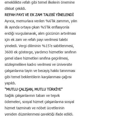
emeklilikte refah gibi temel ilkelerin önemine 
dikkat çekildi.
REFAH PAYI VE EK ZAM TALEBİ YİNELENDİ
Ayrıca, memurlara verilen %6’lık zammın, yılın 
ilk ayında ortaya çıkan %5’lik enflasyonla 
eridiği vurgulanarak, alım gücünün artırılması 
için ek zam ve refah payı verilmesi talebi 
yineledi. Vergi diliminin %15’e sabitlenmesi, 
3600 ek gösterge, yardımcı hizmetler sınıfının 
genel idare hizmetleri sınıfına geçirilmesi, 
sözleşmelilere kadro verilmesi ve üniversite 
çalışanlarına tayin ve becayiş hakkı tanınması 
gibi temel beklentilerin karşılanması çağrısı 
yapıldı.
"MUTLU ÇALIŞAN, MUTLU TÜRKİYE"
Sağlık çalışanlarının taban ve teşvik 
ödemeleri, sosyal hizmet çalışanlarına sosyal 
hizmet tazminatı ve nöbet ücretlerinin 
yeniden düzenlenmesi gerektiği ifade edildi.