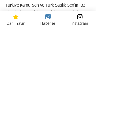
Türkiye Kamu-Sen ve Türk Sağlık-Sen’in, 33 
yıldır hak mücadelesi verdiği ve sendikal 
mücadelede kararlı bir şekilde ilerlediği 
Canlı Yayın
Haberler
Instagram
belirtildi. "Mutlu Çalışan, Mutlu Türkiye" 
ilkesini benimseyen Türk Sağlık-Sen, tüm 
teşkilatını yurdun dört bir köşesinde 
büyütmek ve bayrağını zirveye taşımak için 
mücadele etmeye devam ediyor.
Toplantı, katılımcılara teşekkür edilerek sona 
erdi ve tüm sendika mensuplarına kolaylıklar 
dilendi.
Hepsini Gör
Son Yazılar