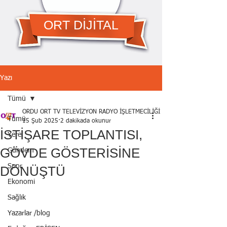
ORT DİJİTAL
Yazı
Tümü
ORDU ORT TV TELEVİZYON RADYO İŞLETMECİLİĞİ A.Ş.
Tümü
15 Şub 2025
2 dakikada okunur
İSTİŞARE TOPLANTISI,
Yerel
GÖVDE GÖSTERİSİNE
Gündem
Spor
DÖNÜŞTÜ
Ekonomi
Sağlık
Yazarlar /blog