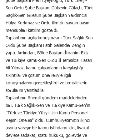
Şube Başkanı Metin Şeyhoğlu, Türk Enerji-
Sen Ordu Şube Başkanı Gülsevin Gülaçtı, Türk 
Sağlık-Sen Giresun Şube Başkan Yardımcısı 
Hülya Korkmaz ve Ordu ilimizin saygın basın 
mensupları katılım gösterdi.
Toplantının açılış konuşmasını Türk Sağlık-Sen 
Ordu Şube Başkanı Fatih Galender Zengin 
yaptı. Ardından, Bölge Başkanı İbrahim Ekiz 
ve Türkiye Kamu-Sen Ordu İl Temsilcisi Hasan 
Ali Yılmaz, kamu çalışanlarının karşılaştığı 
sıkıntılar ve çözüm önerileriyle ilgili 
konuşmalarını gerçekleştirdi ve temsilcilerin 
sorularını yanıtladılar.
Toplantının önemli gündem maddelerinden 
biri, Türk Sağlık-Sen ve Türkiye Kamu-Sen'in 
"Türk ve Türkiye Yüzyılı için Kamu Personel 
Rejimi Önerisi" oldu. Cumhuriyetimizin ikinci 
asrına yaraşır bir kamu istihdamı için, liyakat, 
devlete sadakat, statü hukuku, görevde ve 