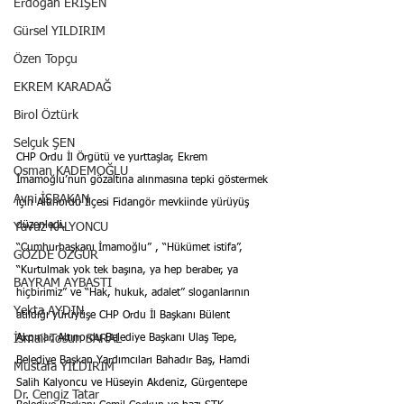
Erdoğan ERİŞEN
Gürsel YILDIRIM
Özen Topçu
EKREM KARADAĞ
Birol Öztürk
Selçuk ŞEN
CHP Ordu İl Örgütü ve yurttaşlar, Ekrem 
Osman KADEMOĞLU
İmamoğlu’nun gözaltına alınmasına tepki göstermek 
Avni İŞBAKAN
için Altınordu İlçesi Fidangör mevkiinde yürüyüş 
düzenledi.
Yavuz KALYONCU
“Cumhurbaşkanı İmamoğlu” , “Hükümet istifa”, 
GÖZDE ÖZGÜR
“Kurtulmak yok tek başına, ya hep beraber, ya 
BAYRAM AYBASTI
hiçbirimiz” ve “Hak, hukuk, adalet” sloganlarının 
Yekta AYDIN
atıldığı yürüyüşe CHP Ordu İl Başkanı Bülent 
Akpınar, Altınordu Belediye Başkanı Ulaş Tepe, 
İsmail Tosun SARAL
Belediye Başkan Yardımcıları Bahadır Baş, Hamdi 
Mustafa YILDIRIM
Salih Kalyoncu ve Hüseyin Akdeniz, Gürgentepe 
Dr. Cengiz Tatar