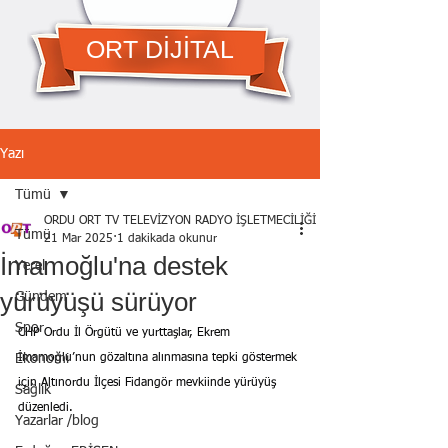
ORT DİJİTAL
Yazı
Tümü
ORDU ORT TV TELEVİZYON RADYO İŞLETMECİLİĞİ A.Ş.
Tümü
21 Mar 2025
1 dakikada okunur
İmamoğlu'na destek
Yerel
yürüyüşü sürüyor
Gündem
Spor
CHP Ordu İl Örgütü ve yurttaşlar, Ekrem 
Ekonomi
İmamoğlu’nun gözaltına alınmasına tepki göstermek 
için Altınordu İlçesi Fidangör mevkiinde yürüyüş 
Sağlık
düzenledi.
Yazarlar /blog