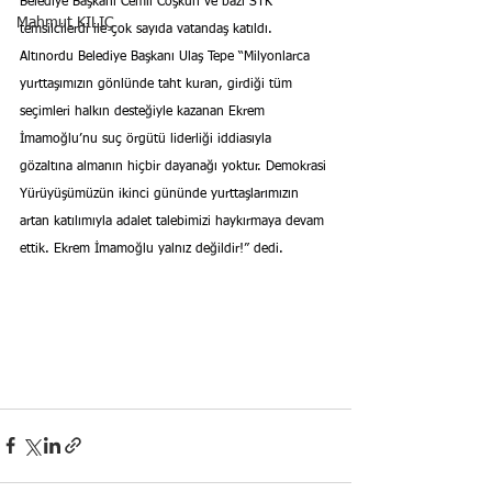
Belediye Başkanı Cemil Coşkun ve bazı STK 
Mahmut KILIÇ
temsilcilerdi ile çok sayıda vatandaş katıldı.
Altınordu Belediye Başkanı Ulaş Tepe “Milyonlarca 
yurttaşımızın gönlünde taht kuran, girdiği tüm 
seçimleri halkın desteğiyle kazanan Ekrem 
İmamoğlu’nu suç örgütü liderliği iddiasıyla 
gözaltına almanın hiçbir dayanağı yoktur. Demokrasi 
Yürüyüşümüzün ikinci gününde yurttaşlarımızın 
artan katılımıyla adalet talebimizi haykırmaya devam 
ettik. Ekrem İmamoğlu yalnız değildir!” dedi.