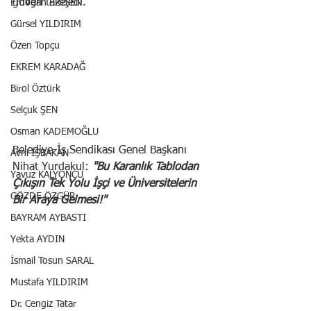
güven tazeledi.
Erdoğan ERİŞEN
Gürsel YILDIRIM
Özen Topçu
EKREM KARADAĞ
Birol Öztürk
Selçuk ŞEN
Osman KADEMOĞLU
Belediye-İş Sendikası Genel Başkanı 
Avni İŞBAKAN
Nihat Yurdakul: 
"Bu Karanlık Tablodan 
Yavuz KALYONCU
Çıkışın Tek Yolu İşçi ve Üniversitelerin 
GÖZDE ÖZGÜR
Bir Araya Gelmesi!"
BAYRAM AYBASTI
Yekta AYDIN
İsmail Tosun SARAL
Mustafa YILDIRIM
Dr. Cengiz Tatar