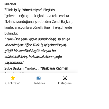
kullandı.
"Türk-İş İyi Yönetilmiyor" Eleştirisi
İşçilerin birliği için tek işkolunda tek sendika 
fikrini savunduğuna işaret eden Genel Başkan, 
konfederasyonlara yönelik önemli eleştirilerde 
bulundu:
“Türk-İş’in yüzü işçiye dönük değil, şu an iyi 
yönetilmiyor. Eğer Türk-İş iyi yönetilseydi, 
güçlü bir sendikal örgüt olsaydı bu 
adaletsizliklerin, hukuksuzlukların çoğu 
yaşanmazdı.”
Şube Başkanı Yurdakul:
 “Baskılara Rağmen 
Örgütlendik”
Belediye-İş Sendikası Ankara Şube Başkanı 
Canlı Yayın
Haberler
Instagram
Murat Yurdakul ise açılış konuşmasında genç 
şube olarak kısa dönemde önemli saha 
örgütlenmeleri gerçekleştirdiklerini belirtti.
Siyasi baskı ve tehditlere karşı birlik içinde 