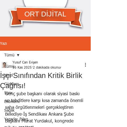
ORT DİJİTAL
Yazı
Tümü
Yusuf Can Erişen
Tümü
16 Kas 2025
2 dakikada okunur
İşçi Sınıfından Kritik Birlik
Yerel
Çağrısı!
Gündem
Spor
Genç şube başkanı olarak siyasi baskı 
ve tehditlere karşı kısa zamanda önemli 
Ekonomi
saha örgütlenmeleri gerçekleştiren 
Sağlık
Belediye-İş Sendikası Ankara Şube 
Yazarlar /blog
Başkanı Murat Yurdakul, kongrede 