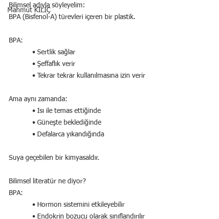
Bilimsel adıyla söyleyelim:
Mahmut KILIÇ
BPA (Bisfenol-A) türevleri içeren bir plastik.
BPA:
            • Sertlik sağlar
            • Şeffaflık verir
            • Tekrar tekrar kullanılmasına izin verir
Ama aynı zamanda:
            • Isı ile temas ettiğinde
            • Güneşte beklediğinde
            • Defalarca yıkandığında
Suya geçebilen bir kimyasaldır.
Bilimsel literatür ne diyor?
BPA:
            • Hormon sistemini etkileyebilir
            • Endokrin bozucu olarak sınıflandırılır