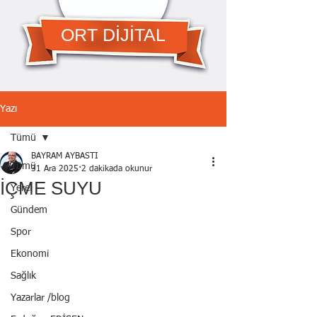
ORT DİJİTAL
Yazı
Tümü
BAYRAM AYBASTI
Tümü
31 Ara 2025
2 dakikada okunur
İÇME SUYU
Yerel
Gündem
Spor
Ekonomi
Sağlık
Yazarlar /blog