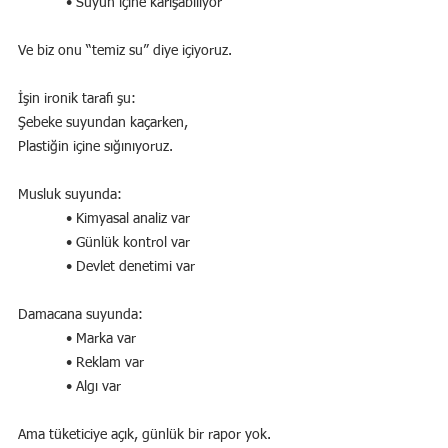
            • Suyun içine karışabiliyor
Ve biz onu “temiz su” diye içiyoruz.
İşin ironik tarafı şu:
Şebeke suyundan kaçarken,
Plastiğin içine sığınıyoruz.
Musluk suyunda:
            • Kimyasal analiz var
            • Günlük kontrol var
            • Devlet denetimi var
Damacana suyunda:
            • Marka var
            • Reklam var
            • Algı var
Ama tüketiciye açık, günlük bir rapor yok.