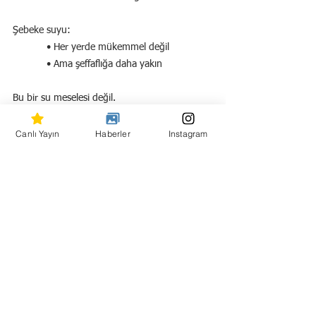
Şebeke suyu:
            • Her yerde mükemmel değil
            • Ama şeffaflığa daha yakın
Bu bir su meselesi değil.
Bu bir güven, iletişim ve hafıza meselesi.
Canlı Yayın
Haberler
Instagram
Türkiye’de insanlar:
Musluğu değil, geçmişi hatırlıyor.
Damacanayı değil, reklamı görüyor.
Ve en acısı şu:
Temiz suyu tartışırken,
Plastiği konuşmuyoruz.
Belki de artık şu soruyu sormanın zamanı 
geldi: