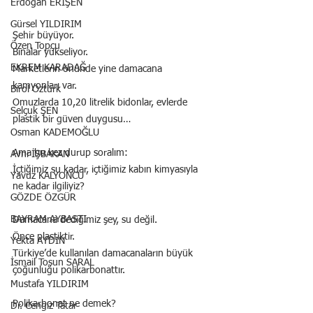
Erdoğan ERİŞEN
Gürsel YILDIRIM
Şehir büyüyor.
Özen Topçu
Binalar yükseliyor.
EKREM KARADAĞ
Marketlerin önünde yine damacana 
kamyonları var.
Birol Öztürk
Omuzlarda 10,20 litrelik bidonlar, evlerde 
Selçuk ŞEN
plastik bir güven duygusu…
Osman KADEMOĞLU
Ama bu kez durup soralım:
Avni İŞBAKAN
İçtiğimiz su kadar, içtiğimiz kabın kimyasıyla 
Yavuz KALYONCU
ne kadar ilgiliyiz?
GÖZDE ÖZGÜR
BAYRAM AYBASTI
Damacana dediğimiz şey, su değil.
Önce plastiktir.
Yekta AYDIN
Türkiye’de kullanılan damacanaların büyük 
İsmail Tosun SARAL
çoğunluğu polikarbonattır.
Mustafa YILDIRIM
Polikarbonat ne demek?
Dr. Cengiz Tatar