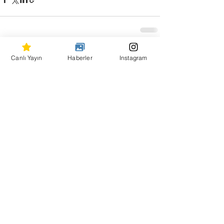
Hepsini Gör
Son Yazılar
Canlı Yayın
Haberler
Instagram