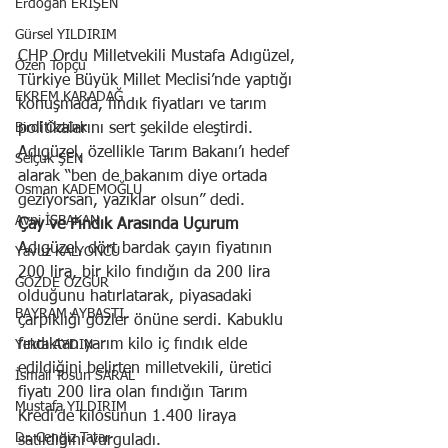
Erdoğan ERİŞEN
Gürsel YILDIRIM
CHP Ordu Milletvekili Mustafa Adıgüzel, 
Özen Topçu
Türkiye Büyük Millet Meclisi’nde yaptığı 
EKREM KARADAĞ
konuşmada, fındık fiyatları ve tarım 
politikalarını sert şekilde eleştirdi. 
Birol Öztürk
Adıgüzel, özellikle Tarım Bakanı’ı hedef 
Selçuk ŞEN
alarak “ben de bakanım diye ortada 
Osman KADEMOĞLU
geziyorsan, yazıklar olsun” dedi.
Avni İŞBAKAN
Çay ve Fındık Arasında Uçurum
Adıgüzel, dört bardak çayın fiyatının 
Yavuz KALYONCU
200 lira, bir kilo fındığın da 200 lira 
GÖZDE ÖZGÜR
olduğunu hatırlatarak, piyasadaki 
BAYRAM AYBASTI
çarpıklığı gözler önüne serdi. Kabuklu 
fındıktan yarım kilo iç fındık elde 
Yekta AYDIN
edildiğini belirten milletvekili, üretici 
İsmail Tosun SARAL
fiyatı 200 lira olan fındığın Tarım 
Mustafa YILDIRIM
Kredi’de kilosunun 1.400 liraya 
Dr. Cengiz Tatar
satıldığını vurguladı.