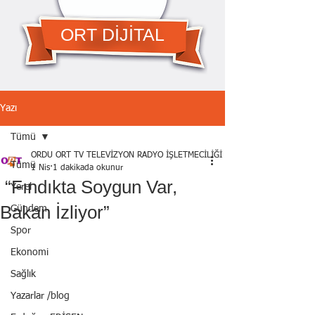
ORT DİJİTAL
Yazı
Tümü
ORDU ORT TV TELEVİZYON RADYO İŞLETMECİLİĞİ A.Ş.
Tümü
1 Nis
1 dakikada okunur
“Fındıkta Soygun Var,
Yerel
Bakan İzliyor”
Gündem
Spor
Ekonomi
Sağlık
Yazarlar /blog