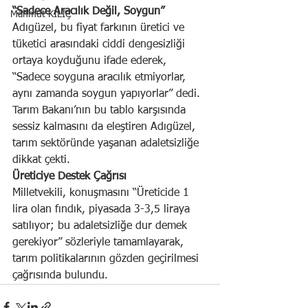
“Sadece Aracılık Değil, Soygun”
Mahmut KILIÇ
Adıgüzel, bu fiyat farkının üretici ve 
tüketici arasındaki ciddi dengesizliği 
ortaya koyduğunu ifade ederek, 
“Sadece soyguna aracılık etmiyorlar, 
aynı zamanda soygun yapıyorlar” dedi. 
Tarım Bakanı’nın bu tablo karşısında 
sessiz kalmasını da eleştiren Adıgüzel, 
tarım sektöründe yaşanan adaletsizliğe 
dikkat çekti.
Üreticiye Destek Çağrısı
Milletvekili, konuşmasını “Üreticide 1 
lira olan fındık, piyasada 3-3,5 liraya 
satılıyor; bu adaletsizliğe dur demek 
gerekiyor” sözleriyle tamamlayarak, 
tarım politikalarının gözden geçirilmesi 
çağrısında bulundu.