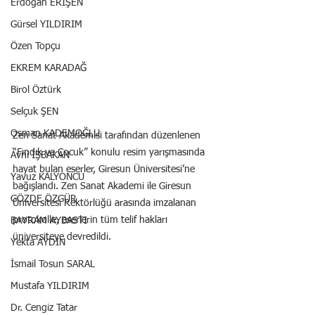
Erdoğan ERİŞEN
Gürsel YILDIRIM
Özen Topçu
EKREM KARADAĞ
Birol Öztürk
Selçuk ŞEN
Osman KADEMOĞLU
Zen Sanat Akademisi tarafından düzenlenen 
“Fındık ve Çocuk” konulu resim yarışmasında 
Avni İŞBAKAN
hayat bulan eserler, Giresun Üniversitesi’ne 
Yavuz KALYONCU
bağışlandı. Zen Sanat Akademi ile Giresun 
GÖZDE ÖZGÜR
Üniversitesi Rektörlüğü arasında imzalanan 
protokolle, eserlerin tüm telif hakları 
BAYRAM AYBASTI
üniversiteye devredildi.
Yekta AYDIN
İsmail Tosun SARAL
Mustafa YILDIRIM
Dr. Cengiz Tatar