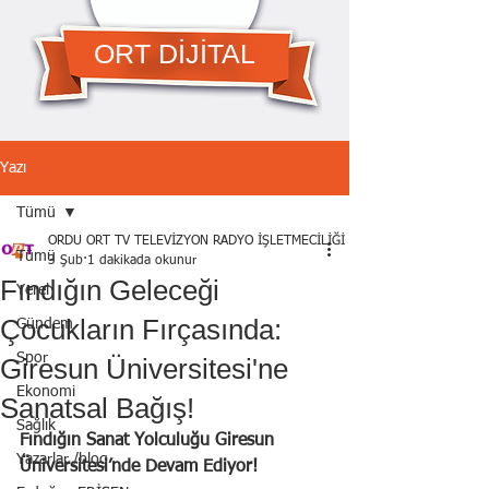
ORT DİJİTAL
Yazı
Tümü
ORDU ORT TV TELEVİZYON RADYO İŞLETMECİLİĞİ A.Ş.
Tümü
3 Şub
1 dakikada okunur
Fındığın Geleceği
Yerel
Çocukların Fırçasında:
Gündem
Spor
Giresun Üniversitesi'ne
Ekonomi
Sanatsal Bağış!
Sağlık
Fındığın Sanat Yolculuğu Giresun 
Yazarlar /blog
Üniversitesi’nde Devam Ediyor!