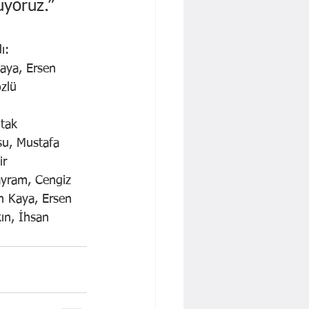
uyoruz.”
ı:
aya, Ersen 
zlü
utak
su, Mustafa 
ir
ayram, Cengiz 
n Kaya, Ersen 
ın, İhsan 