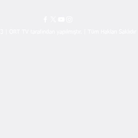
 | ORT TV tarafından yapılmıştır. | Tüm Hakları Saklıdır
MÜSİAD Heyeti Ordu’da İş
MHP’
Dünyası ve Protokolle Bir
İtira
Araya Geldi
Karş