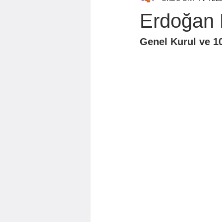
Özen Topçu
EKREM KARADAĞ
Erdoğan 
Genel Kurul ve 1
GÖZDE ÖZGÜR
BAYRAM AYBA
Mahmut KILIÇ