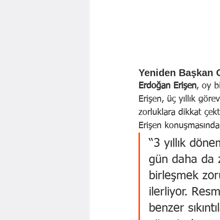
Yeniden Başkan 
Erdoğan Erişen
, oy b
Erişen, üç yıllık gör
zorluklara dikkat çekt
Erişen konuşmasında ş
“3 yıllık dön
gün daha da z
birleşmek zoru
ilerliyor. Res
benzer sıkınt