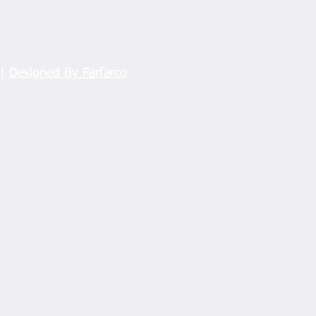
 |
Designed By Farfarco
den Fındık Fiyatına
z: “Üreticinin Beklentisini
ılamadı”