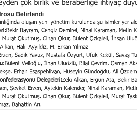
eyden çok birlik ve beraberliğe ihtiyaç duy
rosu Belirlendi
nlığında oluşan yeni yönetim kurulunda şu isimler yer ald
ri:
Bekir Bayram, Cengiz Demirel, Nihal Karaman, Metin K
, Murat Okutmuş, Cihan Okur, Bülent Özkaleli, İhsan Uluö
Alkan, Halil Ayyıldız, M. Erkan Yılmaz
Erzen, Sadık Yavuz, Mustafa Özyurt, Ufuk Kekül, Savaş T
u:
Bülent Velioğlu, İlhan Uluözlü, Bilal Çevrim, Osman Ak
kşe, Erhan Esaspehlivan, Hüseyin Gündoğdu, Ali Özdem
Konfederasyonu Delegeleri:
Zeki Alkan, Ergun Ata, Bekir B
şen, Şevket Erzen, Aytekin Kalender, Nihal Karaman, Meti
, Murat Okutmuş, Cihan Okur, Bülent Özkaleli, Murat Taşk
maz, Bahattin Arı.