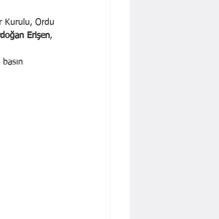
r Kurulu, Ordu 
rdoğan Erişen
, 
 basın 