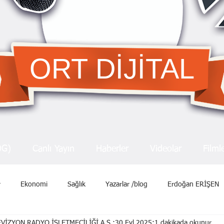
ORT DİJİTAL
OG)
Canlı Yayın
Haberler
Videolar
Filml
r
Ekonomi
Sağlık
Yazarlar /blog
Erdoğan ERİŞEN
VİZYON RADYO İŞLETMECİLİĞİ A.Ş.
30 Eyl 2025
1 dakikada okunur