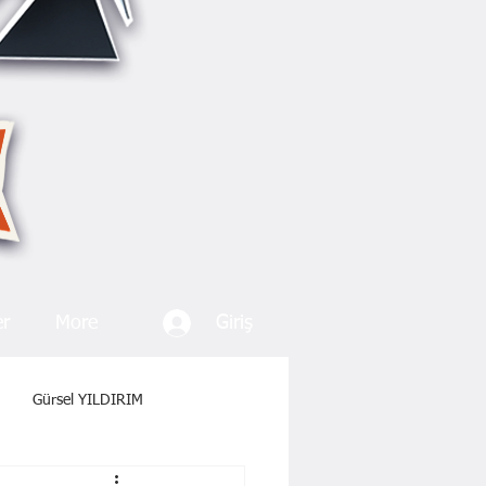
Giriş
er
More
Gürsel YILDIRIM