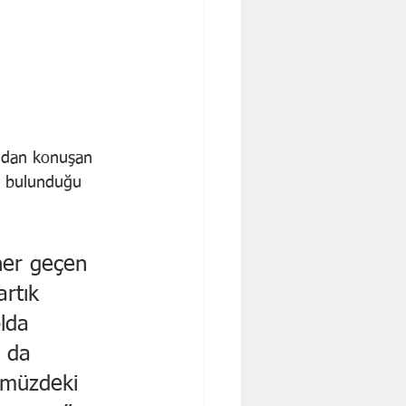
dından konuşan 
de bulunduğu 
her geçen 
rtık 
lda 
r da 
ümüzdeki 