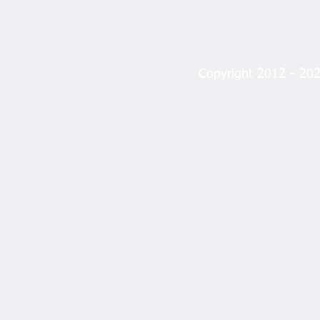
Copyright 2012 - 2023
Angın’dan “Erken Uyarı”
Çıkışı: “Çocukları Koruyalım
Derken Gözetlemeyelim”