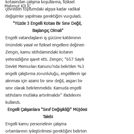
kotasından çalışma koşullarına, fiziksel 
Mahmut KILIÇ
çevreden toplumdaki algıya kadar radikal 
değişimler yapılması gerektiğini vurguladı.
"Yüzde 3 Engelli Kotası Bir Sınır Değil, 
Başlangıç Olmalı"
Engelli vatandaşların iş gücüne katılımının 
önündeki yasal ve fiziksel engellere değinen 
Zengin, kamu istihdamındaki kotanın 
yetersizliğine işaret etti. Zengin; "657 Sayılı 
Devlet Memurları Kanunu’nda belirtilen %3 
engelli çalıştırma zorunluluğu, engellilerin işe 
alınması için azami bir sınır değil, asgari bir 
sınır olarak belirlenmelidir. Kamuda engelli 
istihdamı mutlaka artırılmalıdır" ifadelerini 
kullandı.
Engelli Çalışanlara "Sınıf Değişikliği" Müjdesi 
Talebi
Engelli kamu personelinin çalışma 
ortamlarının iyileştirilmesi gerektiğini belirten 