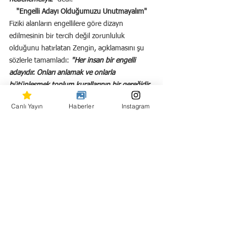
"Engelli Adayı Olduğumuzu Unutmayalım"
Fiziki alanların engellilere göre dizayn 
edilmesinin bir tercih değil zorunluluk 
olduğunu hatırlatan Zengin, açıklamasını şu 
sözlerle tamamladı: 
"Her insan bir engelli 
adayıdır. Onları anlamak ve onlarla 
bütünleşmek toplum kurallarının bir gereğidir. 
Bu duygu ve düşüncelerle tüm engelli 
Canlı Yayın
Haberler
Instagram
vatandaşlarımızın Engelliler Haftası’nı kutluyor, 
sorunlarının çözüldüğü mutlu bir ömür 
diliyorum."
Hepsini Gör
Son Yazılar