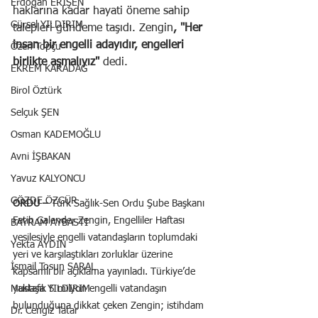
Erdoğan ERİŞEN
haklarına kadar hayati öneme sahip 
Gürsel YILDIRIM
talepleri gündeme taşıdı. Zengin
, "Her 
insan bir engelli adayıdır, engelleri 
Özen Topçu
birlikte aşmalıyız" 
dedi.
EKREM KARADAĞ
Birol Öztürk
Selçuk ŞEN
Osman KADEMOĞLU
Avni İŞBAKAN
Yavuz KALYONCU
GÖZDE ÖZGÜR
ORDU –
 Türk Sağlık-Sen Ordu Şube Başkanı 
Fatih Galender Zengin, Engelliler Haftası 
BAYRAM AYBASTI
vesilesiyle engelli vatandaşların toplumdaki 
Yekta AYDIN
yeri ve karşılaştıkları zorluklar üzerine 
İsmail Tosun SARAL
kapsamlı bir açıklama yayınladı. Türkiye’de 
yaklaşık 5 milyon engelli vatandaşın 
Mustafa YILDIRIM
bulunduğuna dikkat çeken Zengin; istihdam 
Dr. Cengiz Tatar