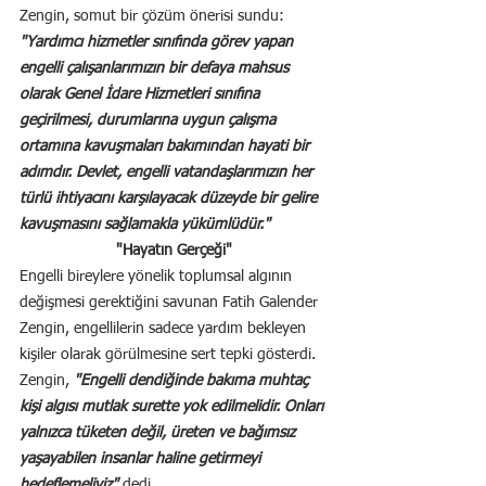
Zengin, somut bir çözüm önerisi sundu:
"Yardımcı hizmetler sınıfında görev yapan 
engelli çalışanlarımızın bir defaya mahsus 
olarak Genel İdare Hizmetleri sınıfına 
geçirilmesi, durumlarına uygun çalışma 
ortamına kavuşmaları bakımından hayati bir 
adımdır. Devlet, engelli vatandaşlarımızın her 
türlü ihtiyacını karşılayacak düzeyde bir gelire 
kavuşmasını sağlamakla yükümlüdür."
"Hayatın Gerçeği"
Engelli bireylere yönelik toplumsal algının 
değişmesi gerektiğini savunan Fatih Galender 
Zengin, engellilerin sadece yardım bekleyen 
kişiler olarak görülmesine sert tepki gösterdi. 
Zengin, 
"Engelli dendiğinde bakıma muhtaç 
kişi algısı mutlak surette yok edilmelidir. Onları 
yalnızca tüketen değil, üreten ve bağımsız 
yaşayabilen insanlar haline getirmeyi 
hedeflemeliyiz" 
dedi.