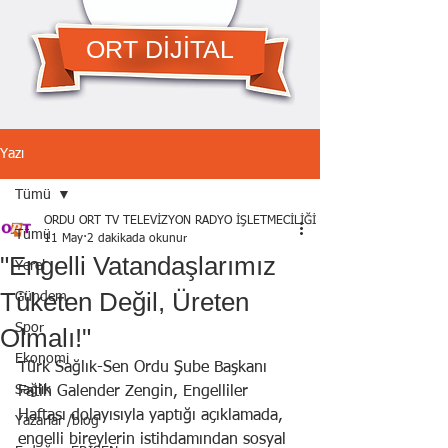
ORT DİJİTAL
Yazı
Tümü
ORDU ORT TV TELEVİZYON RADYO İŞLETMECİLİĞİ A.Ş.
Tümü
11 May
2 dakikada okunur
"Engelli Vatandaşlarımız
Yerel
Tüketen Değil, Üreten
Gündem
Spor
Olmalı!"
Ekonomi
Türk Sağlık-Sen Ordu Şube Başkanı 
Sağlık
Fatih Galender Zengin, Engelliler 
Haftası dolayısıyla yaptığı açıklamada, 
Yazarlar /blog
engelli bireylerin istihdamından sosyal 