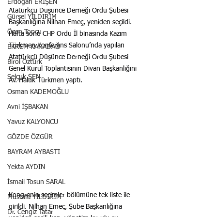
Erdoğan ERİŞEN
Atatürkçü Düşünce Derneği Ordu Şubesi 
Gürsel YILDIRIM
Başkanlığına Nilhan Emeç, yeniden seçildi.
Özen Topçu
Hafta sonu CHP Ordu İl binasında Kazım 
Türkmen Konferans Salonu’nda yapılan 
EKREM KARADAĞ
Atatürkçü Düşünce Derneği Ordu Şubesi 
Birol Öztürk
Genel Kurul Toplantısının Divan Başkanlığını 
Selçuk ŞEN
Av. Haluk Türkmen yaptı.
Osman KADEMOĞLU
Avni İŞBAKAN
Yavuz KALYONCU
GÖZDE ÖZGÜR
BAYRAM AYBASTI
Yekta AYDIN
İsmail Tosun SARAL
Kongrenin seçimler bölümüne tek liste ile 
Mustafa YILDIRIM
girildi. Nilhan Emeç, Şube Başkanlığına 
Dr. Cengiz Tatar