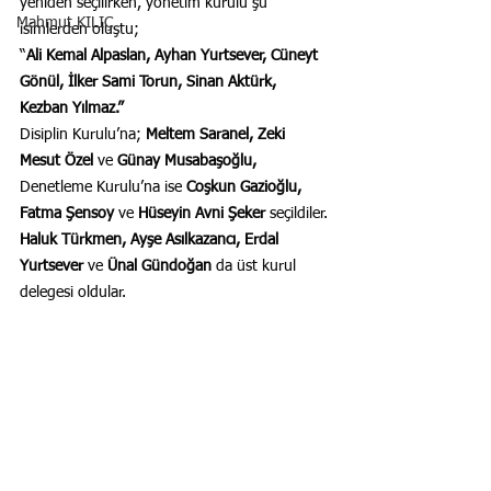
yeniden seçilirken, yönetim kurulu şu 
Mahmut KILIÇ
isimlerden oluştu;
“
Ali Kemal Alpaslan, Ayhan Yurtsever, Cüneyt 
Gönül, İlker Sami Torun, Sinan Aktürk, 
Kezban Yılmaz.”
Disiplin Kurulu’na;
 Meltem Saranel, Zeki 
Mesut Özel 
ve
 Günay Musabaşoğlu, 
Denetleme Kurulu’na ise 
Coşkun Gazioğlu, 
Fatma Şensoy 
ve
 Hüseyin Avni Şeker 
seçildiler.
Haluk Türkmen, Ayşe Asılkazancı, Erdal 
Yurtsever 
ve
 Ünal Gündoğan 
da üst kurul 
delegesi oldular.