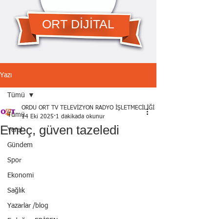
ORT DİJİTAL
Yazı
Tümü
ORDU ORT TV TELEVİZYON RADYO İŞLETMECİLİĞİ A.Ş.
Tümü
14 Eki 2025
1 dakikada okunur
Emeç, güven tazeledi
Yerel
Gündem
Spor
Ekonomi
Sağlık
Yazarlar /blog