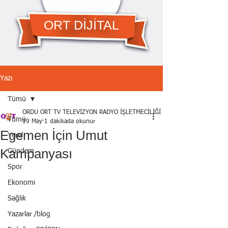
ORT DİJİTAL
Yazı
Tümü
ORDU ORT TV TELEVİZYON RADYO İŞLETMECİLİĞİ A.Ş.
Tümü
19 May
1 dakikada okunur
Egemen İçin Umut
Yerel
Kampanyası
Gündem
Spor
Ekonomi
Sağlık
Yazarlar /blog