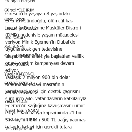
Erdoğan ERİŞEN
Gürsel YILDIRIM
Giresun’da yaşayan 8 yaşındaki 
Özen Topçu
Egemen Gündoğdu, ölümcül kas 
hastalığı Duchenne Musküler Distrofi 
EKREM KARADAĞ
(DMD) nedeniyle yaşam mücadelesi 
Birol Öztürk
veriyor. Minik Egemen’in Dubai’de 
Selçuk ŞEN
uygulanacak gen tedavisine 
Osman KADEMOĞLU
ulaşabilmesi amacıyla başlatılan valilik 
onaylı yardım kampanyası devam 
Avni İŞBAKAN
ediyor.
Yavuz KALYONCU
Yaklaşık 2 milyon 900 bin dolar 
GÖZDE ÖZGÜR
tutarındaki tedavi masrafının 
karşılanabilmesi için destek çağrısını 
BAYRAM AYBASTI
sürdüren aile, vatandaşların katkılarıyla 
Yekta AYDIN
Egemen’in sağlığına kavuşmasını umut 
İsmail Tosun SARAL
ediyor. Kampanya kapsamında 21 bin 
517 kişinin 2 bin 500 TL bağış yapması 
Mustafa YILDIRIM
halinde tedavi için gerekli tutara 
Dr. Cengiz Tatar