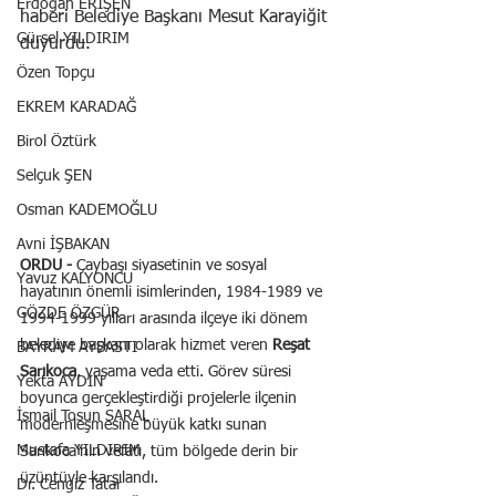
Erdoğan ERİŞEN
haberi Belediye Başkanı Mesut Karayiğit 
Gürsel YILDIRIM
duyurdu.
Özen Topçu
EKREM KARADAĞ
Birol Öztürk
Selçuk ŞEN
Osman KADEMOĞLU
Avni İŞBAKAN
ORDU -
 Çaybaşı siyasetinin ve sosyal 
Yavuz KALYONCU
hayatının önemli isimlerinden, 1984-1989 ve 
GÖZDE ÖZGÜR
1994-1999 yılları arasında ilçeye iki dönem 
belediye başkanı olarak hizmet veren 
Reşat 
BAYRAM AYBASTI
Sarıkoca
, yaşama veda etti. Görev süresi 
Yekta AYDIN
boyunca gerçekleştirdiği projelerle ilçenin 
İsmail Tosun SARAL
modernleşmesine büyük katkı sunan 
Mustafa YILDIRIM
Sarıkoca’nın vefatı, tüm bölgede derin bir 
üzüntüyle karşılandı.
Dr. Cengiz Tatar