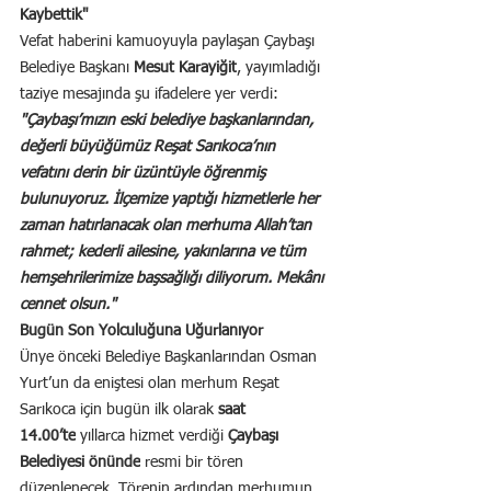
Kaybettik"
Vefat haberini kamuoyuyla paylaşan Çaybaşı 
Belediye Başkanı 
Mesut Karayiğit
, yayımladığı 
taziye mesajında şu ifadelere yer verdi:
"Çaybaşı’mızın eski belediye başkanlarından, 
değerli büyüğümüz Reşat Sarıkoca’nın 
vefatını derin bir üzüntüyle öğrenmiş 
bulunuyoruz. İlçemize yaptığı hizmetlerle her 
zaman hatırlanacak olan merhuma Allah’tan 
rahmet; kederli ailesine, yakınlarına ve tüm 
hemşehrilerimize başsağlığı diliyorum. Mekânı 
cennet olsun."
Bugün Son Yolculuğuna Uğurlanıyor
Ünye önceki Belediye Başkanlarından Osman 
Yurt’un da eniştesi olan merhum Reşat 
Sarıkoca için bugün ilk olarak 
saat 
14.00’te
 yıllarca hizmet verdiği 
Çaybaşı 
Belediyesi önünde
 resmi bir tören 
düzenlenecek. Törenin ardından merhumun 