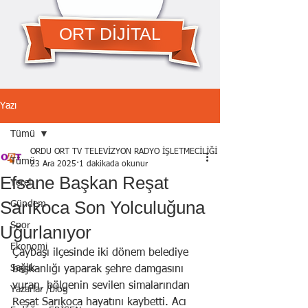
ORT DİJİTAL
Yazı
Tümü
ORDU ORT TV TELEVİZYON RADYO İŞLETMECİLİĞİ A.Ş.
Tümü
23 Ara 2025
1 dakikada okunur
Efsane Başkan Reşat
Yerel
Sarıkoca Son Yolculuğuna
Gündem
Spor
Uğurlanıyor
Ekonomi
Çaybaşı ilçesinde iki dönem belediye 
Sağlık
başkanlığı yaparak şehre damgasını 
vuran, bölgenin sevilen simalarından 
Yazarlar /blog
Reşat Sarıkoca hayatını kaybetti. Acı 