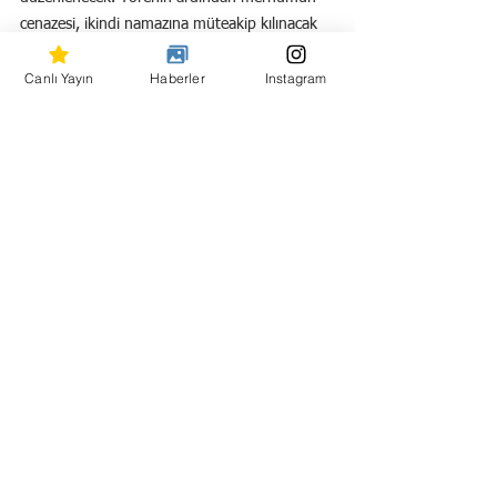
cenazesi, ikindi namazına müteakip kılınacak 
cenaze namazı ile aile kabristanlığına 
Canlı Yayın
Haberler
Instagram
defnedilecek.
Hepsini Gör
Son Yazılar