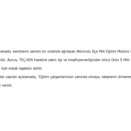
klamada, kendilerini samimi bir ortamda ağırlayan Altınordu İlçe Milli Eğitim Müdürü
dildi. Ayrıca, TEÇ-SEN heyetine yakın ilgi ve misafirperverliğinden ötürü Ordu İl Mill
özel olarak teşekkür edildi.
an yapılan açıklamada, "Eğitim çalışanlarımızın yanında olmaya, taleplerini dinle
 verildi.