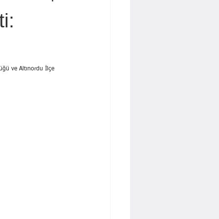
 İŞBAKAN
Yavuz KALYONCU
i:
Dr. Cengiz Tatar
üğü ve Altınordu İlçe 