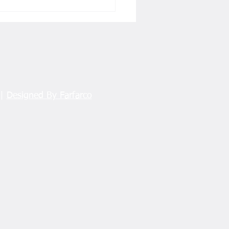
 |
Designed By Farfarco
'ten Fındık Fiyatı
ası: "Fiyat, TARSİM
rta Sürecinde
leniyor"