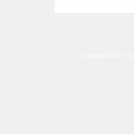
Copyright 2012 - 2023
MHP'li Şanlıtürk:
"Geleceğimiz Olan
Evlatlarımız İçin Çalışıyoruz"