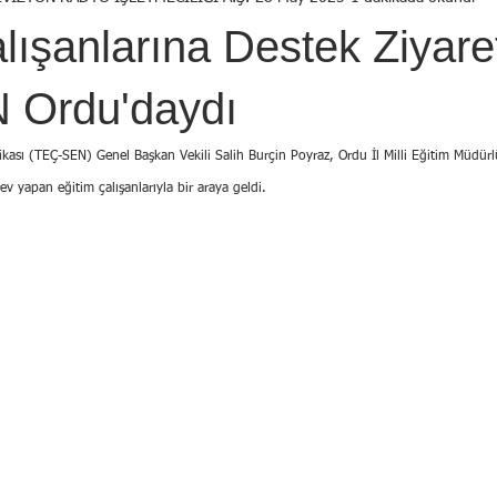
Birol Öztürk
Selçuk ŞEN
Osman KADEMOĞLU
Avni
lışanlarına Destek Ziyaret
STI
Yekta AYDIN
İsmail Tosun SARAL
Mustafa YILDIRIM
 Ordu'daydı
ikası (TEÇ-SEN) Genel Başkan Vekili Salih Burçin Poyraz, Ordu İl Milli Eğitim Müdürl
v yapan eğitim çalışanlarıyla bir araya geldi.