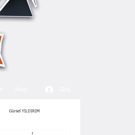
Giriş
er
More
Gürsel YILDIRIM