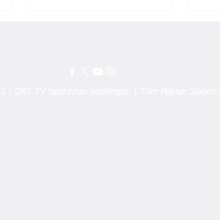
 | ORT TV tarafından yapılmıştır. | Tüm Hakları Saklıdır
Dağ fare doğurdu! Fındıkta
EMEP
şok fiyat
İddi
Sigo
Belir