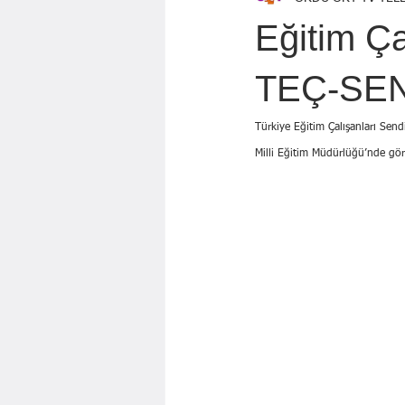
Özen Topçu
EKREM KARADAĞ
Eğitim Ça
GÖZDE ÖZGÜR
BAYRAM AYBA
TEÇ-SEN
Türkiye Eğitim Çalışanları Send
Mahmut KILIÇ
Milli Eğitim Müdürlüğü’nde göre