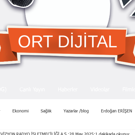
ORT DİJİTAL
OG)
Canlı Yayın
Haberler
Videolar
Filml
r
Ekonomi
Sağlık
Yazarlar /blog
Erdoğan ERİŞEN
VİZYON RADYO İŞLETMECİLİĞİ A.Ş.
28 May 2025
1 dakikada okunur