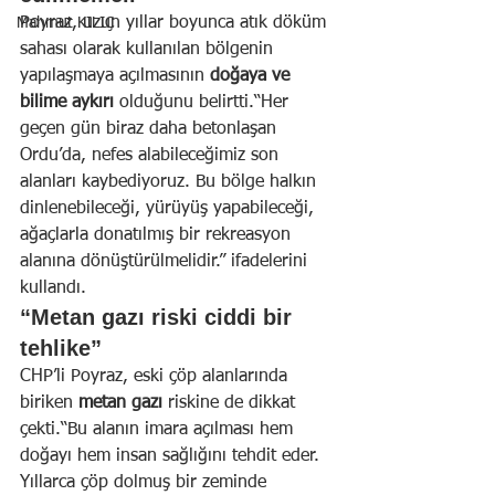
Poyraz, uzun yıllar boyunca atık döküm 
Mahmut KILIÇ
sahası olarak kullanılan bölgenin 
yapılaşmaya açılmasının 
doğaya ve 
bilime aykırı
 olduğunu belirtti.“Her 
geçen gün biraz daha betonlaşan 
Ordu’da, nefes alabileceğimiz son 
alanları kaybediyoruz. Bu bölge halkın 
dinlenebileceği, yürüyüş yapabileceği, 
ağaçlarla donatılmış bir rekreasyon 
alanına dönüştürülmelidir.” ifadelerini 
kullandı.
“Metan gazı riski ciddi bir 
tehlike”
CHP’li Poyraz, eski çöp alanlarında 
biriken 
metan gazı
 riskine de dikkat 
çekti.“Bu alanın imara açılması hem 
doğayı hem insan sağlığını tehdit eder. 
Yıllarca çöp dolmuş bir zeminde 