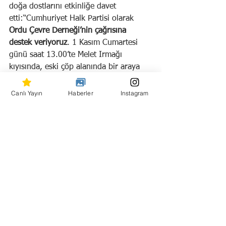
doğa dostlarını etkinliğe davet 
etti:“Cumhuriyet Halk Partisi olarak 
Ordu Çevre Derneği’nin çağrısına 
destek veriyoruz
. 1 Kasım Cumartesi 
günü saat 13.00’te Melet Irmağı 
kıyısında, eski çöp alanında bir araya 
geleceğiz. Ordu’nun doğasına, suyuna, 
havasına ve yaşam alanlarına sahip 
Canlı Yayın
Haberler
Instagram
çıkmaya devam edeceğiz.” ifadelerini 
kullandı.
Hepsini Gör
Son Yazılar