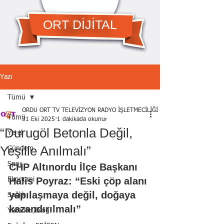
ORT DİJİTAL
Yazı
Tümü
ORDU ORT TV TELEVİZYON RADYO İŞLETMECİLİĞİ A.Ş.
Tümü
31 Eki 2025
1 dakikada okunur
“Durugöl Betonla Değil,
Yerel
Yeşille Anılmalı”
Gündem
Spor
CHP Altınordu İlçe Başkanı 
Halis Poyraz: “Eski çöp alanı 
Ekonomi
yapılaşmaya değil, doğaya 
Sağlık
kazandırılmalı”
Yazarlar /blog