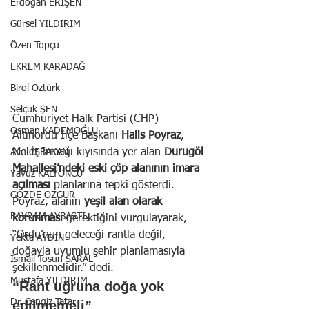
Erdoğan ERİŞEN
Gürsel YILDIRIM
Özen Topçu
EKREM KARADAĞ
Birol Öztürk
Selçuk ŞEN
Cumhuriyet Halk Partisi (CHP) 
Osman KADEMOĞLU
Altınordu İlçe Başkanı 
Halis Poyraz
, 
Melet Irmağı kıyısında yer alan 
Durugöl 
Avni İŞBAKAN
Mahallesi’ndeki eski çöp alanının imara 
Yavuz KALYONCU
açılması
 planlarına tepki gösterdi. 
GÖZDE ÖZGÜR
Poyraz, alanın 
yeşil alan olarak 
BAYRAM AYBASTI
korunması
 gerektiğini vurgulayarak, 
“Ordu’nun geleceği rantla değil, 
Yekta AYDIN
doğayla uyumlu şehir planlamasıyla 
İsmail Tosun SARAL
şekillenmelidir.” dedi.
Mustafa YILDIRIM
“Rant uğruna doğa yok 
Dr. Cengiz Tatar
edilmemeli”