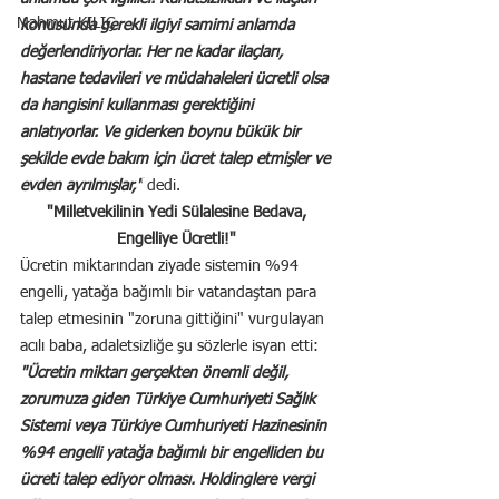
Mahmut KILIÇ
konusunda gerekli ilgiyi samimi anlamda 
değerlendiriyorlar. Her ne kadar ilaçları, 
hastane tedavileri ve müdahaleleri ücretli olsa 
da hangisini kullanması gerektiğini 
anlatıyorlar. Ve giderken boynu bükük bir 
şekilde evde bakım için ücret talep etmişler ve 
evden ayrılmışlar,"
 dedi.
"Milletvekilinin Yedi Sülalesine Bedava, 
Engelliye Ücretli!"
Ücretin miktarından ziyade sistemin %94 
engelli, yatağa bağımlı bir vatandaştan para 
talep etmesinin "zoruna gittiğini" vurgulayan 
acılı baba, adaletsizliğe şu sözlerle isyan etti: 
"Ücretin miktarı gerçekten önemli değil, 
zorumuza giden Türkiye Cumhuriyeti Sağlık 
Sistemi veya Türkiye Cumhuriyeti Hazinesinin 
%94 engelli yatağa bağımlı bir engelliden bu 
ücreti talep ediyor olması. Holdinglere vergi 