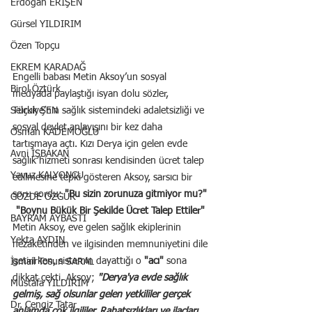
Erdoğan ERİŞEN
Gürsel YILDIRIM
Özen Topçu
EKREM KARADAĞ
Engelli babası Metin Aksoy’un sosyal 
Birol Öztürk
medyada paylaştığı isyan dolu sözler, 
Selçuk ŞEN
Türkiye’nin sağlık sistemindeki adaletsizliği ve 
sosyal devlet anlayışını bir kez daha 
Osman KADEMOĞLU
tartışmaya açtı. Kızı Derya için gelen evde 
Avni İŞBAKAN
sağlık hizmeti sonrası kendisinden ücret talep 
Yavuz KALYONCU
edilmesine tepki gösteren Aksoy, sarsıcı bir 
soru sordu: 
"Bu sizin zorunuza gitmiyor mu?"
GÖZDE ÖZGÜR
"Boynu Bükük Bir Şekilde Ücret Talep Ettiler"
BAYRAM AYBASTI
Metin Aksoy, eve gelen sağlık ekiplerinin 
Yekta AYDIN
nezaketinden ve ilgisinden memnuniyetini dile 
getirirken, sistemin dayattığı o 
"acı"
 sona 
İsmail Tosun SARAL
dikkat çekti. Aksoy; 
"Derya'ya evde sağlık 
Mustafa YILDIRIM
gelmiş, sağ olsunlar gelen yetkililer gerçek 
Dr. Cengiz Tatar
anlamda çok ilgililer. Rahatsızlıkları ve ilaçları 