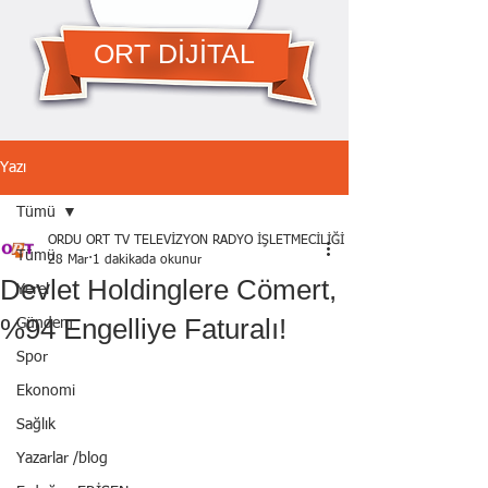
ORT DİJİTAL
Yazı
Tümü
ORDU ORT TV TELEVİZYON RADYO İŞLETMECİLİĞİ A.Ş.
Tümü
28 Mar
1 dakikada okunur
Devlet Holdinglere Cömert,
Yerel
%94 Engelliye Faturalı!
Gündem
Spor
Ekonomi
Sağlık
Yazarlar /blog