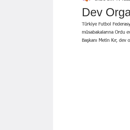
Özen Topçu
EKREM KARADAĞ
Dev Orga
GÖZDE ÖZGÜR
BAYRAM AYBA
Türkiye Futbol Federasy
müsabakalarına Ordu ev
Başkanı Metin Kır, dev o
Mahmut KILIÇ