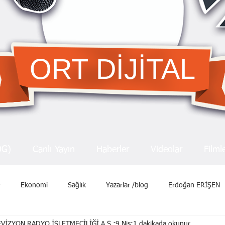
ORT DİJİTAL
OG)
Canlı Yayın
Haberler
Videolar
Filml
r
Ekonomi
Sağlık
Yazarlar /blog
Erdoğan ERİŞEN
VİZYON RADYO İŞLETMECİLİĞİ A.Ş.
9 Nis
1 dakikada okunur