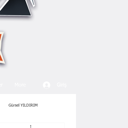
Giriş
er
More
Gürsel YILDIRIM