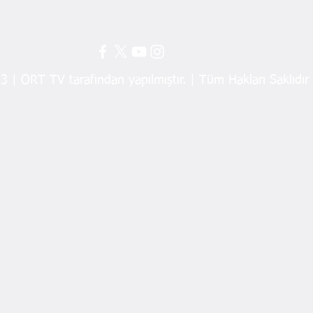
 | ORT TV tarafından yapılmıştır. | Tüm Hakları Saklıdır
Ordu’da Yeşil Dönüşüme 3,9
Devl
Milyon TL’lik Destek
Arzh
Tahl