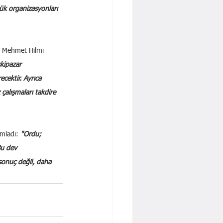
ük organizasyonları 
. Mehmet Hilmi 
kipazar 
cektir. Ayrıca 
çalışmaları takdire 
mladı: 
"Ordu; 
Bu dev 
sonuç değil, daha 