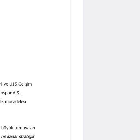
14 ve U15 Gelişim 
nspor A.Ş., 
lik mücadelesi 
 büyük turnuvaları 
n ne kadar stratejik 