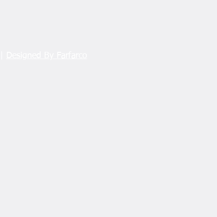
 |
Designed By Farfarco
ete kafa tutmanın sonu!
ane’de Yıkım Öncesi
iye Başladı