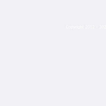
Copyright 2012 - 2023
Angın’dan “Fındık
Manifestosu”: Sorun Fiyat
Değil, Sistem