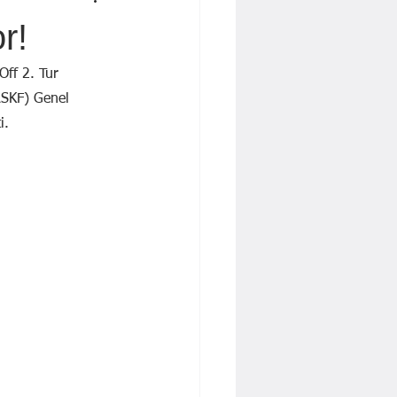
 İŞBAKAN
Yavuz KALYONCU
r!
Dr. Cengiz Tatar
ff 2. Tur 
ASKF) Genel 
i.