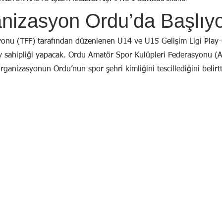
Birol Öztürk
Selçuk ŞEN
Osman KADEMOĞLU
Avni
nizasyon Ordu’da Başlıyo
STI
Yekta AYDIN
İsmail Tosun SARAL
Mustafa YILDIRIM
onu (TFF) tarafından düzenlenen U14 ve U15 Gelişim Ligi Play-O
 sahipliği yapacak. Ordu Amatör Spor Kulüpleri Federasyonu (
rganizasyonun Ordu’nun spor şehri kimliğini tescillediğini belirtt