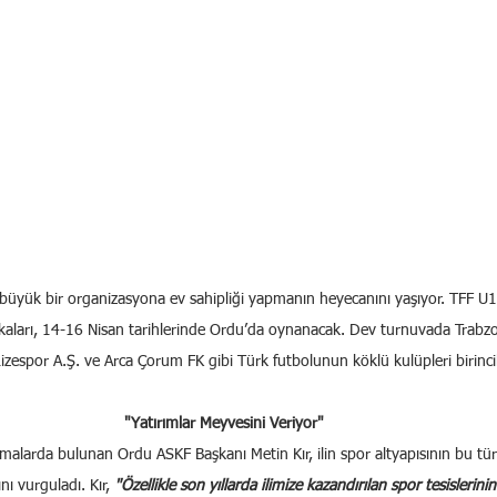
büyük bir organizasyona ev sahipliği yapmanın heyecanını yaşıyor. TFF U
akaları, 14-16 Nisan tarihlerinde Ordu’da oynanacak. Dev turnuvada Trabzo
zespor A.Ş. ve Arca Çorum FK gibi Türk futbolunun köklü kulüpleri birinci
"Yatırımlar Meyvesini Veriyor"
malarda bulunan Ordu ASKF Başkanı Metin Kır, ilin spor altyapısının bu tür
nı vurguladı. Kır,
 "Özellikle son yıllarda ilimize kazandırılan spor tesislerini