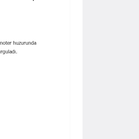
 İŞBAKAN
Yavuz KALYONCU
Dr. Cengiz Tatar
e noter huzurunda 
urguladı.