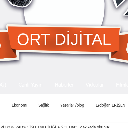
ORT DİJİTAL
OG)
Canlı Yayın
Haberler
Videolar
Filml
r
Ekonomi
Sağlık
Yazarlar /blog
Erdoğan ERİŞEN
VİZYON RADYO İŞLETMECİLİĞİ A.Ş.
1 Haz
1 dakikada okunur