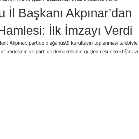
Birol Öztürk
Selçuk ŞEN
Osman KADEMOĞLU
Avni
 İl Başkanı Akpınar’dan
STI
Yekta AYDIN
İsmail Tosun SARAL
Mustafa YILDIRIM
Hamlesi: İlk İmzayı Verdi
ent Akpınar, partide olağanüstü kurultayın toplanması talebiyl
üt iradesinin ve parti içi demokrasinin güçlenmesi gerektiğini v