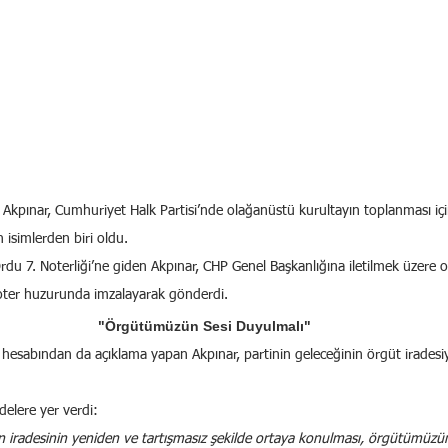
Akpınar, Cumhuriyet Halk Partisi’nde olağanüstü kurultayın toplanması için
 isimlerden biri oldu.
 Ordu 7. Noterliği’ne giden Akpınar, CHP Genel Başkanlığına iletilmek üzere 
 noter huzurunda imzalayarak gönderdi.
"Örgütümüzün Sesi Duyulmalı"
 hesabından da açıklama yapan Akpınar, partinin geleceğinin örgüt iradesiy
delere yer verdi:
n iradesinin yeniden ve tartışmasız şekilde ortaya konulması, örgütümüzü