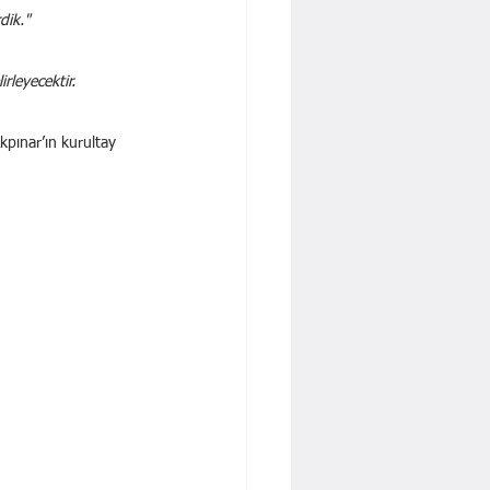
dik."
rleyecektir. 
kpınar’ın kurultay 