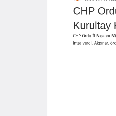
Özen Topçu
EKREM KARADAĞ
CHP Ordu
GÖZDE ÖZGÜR
BAYRAM AYBA
Kurultay 
CHP Ordu İl Başkanı Bül
Mahmut KILIÇ
imza verdi. Akpınar, örg