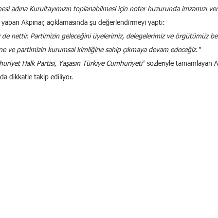
si adına Kurultayımızın toplanabilmesi için noter huzurunda imzamızı ver
u yapan Akpınar, açıklamasında şu değerlendirmeyi yaptı:
e nettir. Partimizin geleceğini üyelerimiz, delegelerimiz ve örgütümüz beli
ne ve partimizin kurumsal kimliğine sahip çıkmaya devam edeceğiz."
uriyet Halk Partisi, Yaşasın Türkiye Cumhuriyeti"
 sözleriyle tamamlayan A
 da dikkatle takip ediliyor.