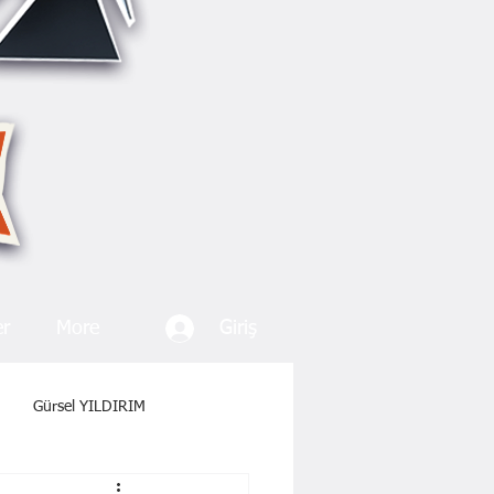
Giriş
er
More
Gürsel YILDIRIM