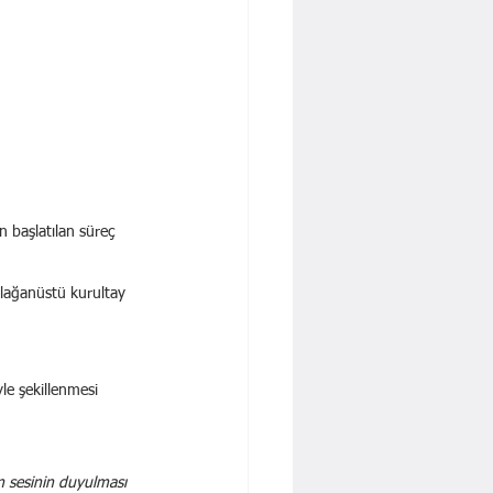
 başlatılan süreç 
olağanüstü kurultay 
le şekillenmesi 
n sesinin duyulması 