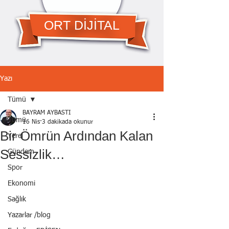
ORT DİJİTAL
Yazı
Tümü
BAYRAM AYBASTI
Tümü
16 Nis
3 dakikada okunur
Bir Ömrün Ardından Kalan
Yerel
Sessizlik…
Gündem
Spor
Ekonomi
Sağlık
Yazarlar /blog