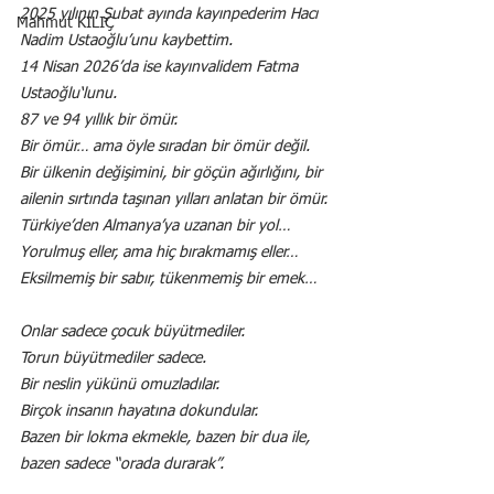
2025 yılının Şubat ayında kayınpederim Hacı 
Mahmut KILIÇ
Nadim Ustaoğlu’unu kaybettim.
14 Nisan 2026’da ise kayınvalidem Fatma 
Ustaoğlu‘lunu.
87 ve 94 yıllık bir ömür.
Bir ömür… ama öyle sıradan bir ömür değil.
Bir ülkenin değişimini, bir göçün ağırlığını, bir 
ailenin sırtında taşınan yılları anlatan bir ömür.
Türkiye’den Almanya’ya uzanan bir yol…
Yorulmuş eller, ama hiç bırakmamış eller…
Eksilmemiş bir sabır, tükenmemiş bir emek…
Onlar sadece çocuk büyütmediler.
Torun büyütmediler sadece.
Bir neslin yükünü omuzladılar.
Birçok insanın hayatına dokundular.
Bazen bir lokma ekmekle, bazen bir dua ile, 
bazen sadece “orada durarak”.