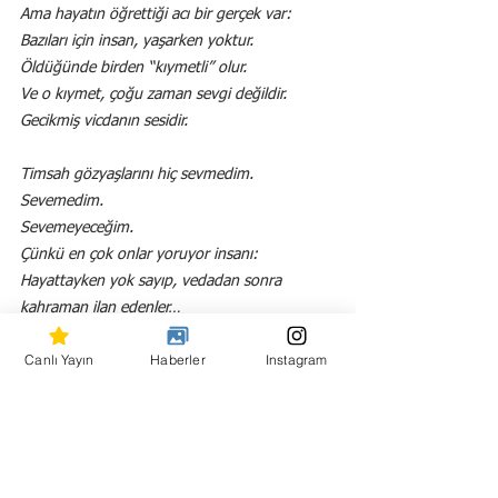
Ama hayatın öğrettiği acı bir gerçek var:
Bazıları için insan, yaşarken yoktur.
Öldüğünde birden “kıymetli” olur.
Ve o kıymet, çoğu zaman sevgi değildir.
Gecikmiş vicdanın sesidir.
Timsah gözyaşlarını hiç sevmedim.
Sevemedim.
Sevemeyeceğim.
Çünkü en çok onlar yoruyor insanı:
Hayattayken yok sayıp, vedadan sonra 
kahraman ilan edenler…
Canlı Yayın
Haberler
Instagram
Oysa gerçek sevgi, en çok yaşarken belli olur.
Bir bardak suyun kıymeti susuzlukta değil, 
susuz bırakmamaktadır.
Bir “nasılsın”ın değeri cenazede değil, 
hayattayken sorulmaktadır.