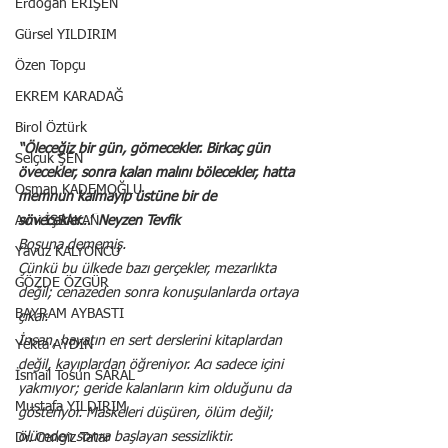
Erdoğan ERİŞEN
Gürsel YILDIRIM
Özen Topçu
EKREM KARADAĞ
Birol Öztürk
“Öleceğiz bir gün, gömecekler. Birkaç gün 
Selçuk ŞEN
övecekler, sonra kalan malını bölecekler, hatta 
Osman KADEMOĞLU
memnun kalmayıp üstüne bir de 
Avni İŞBAKAN
sövecekler…”
Neyzen Tevfik
Boşuna dememiş.
Yavuz KALYONCU
Çünkü bu ülkede bazı gerçekler, mezarlıkta 
GÖZDE ÖZGÜR
değil; cenazeden sonra konuşulanlarda ortaya 
BAYRAM AYBASTI
çıkar.
İnsan, hayatın en sert derslerini kitaplardan 
Yekta AYDIN
değil, kayıplardan öğreniyor. Acı sadece içini 
İsmail Tosun SARAL
yakmıyor; geride kalanların kim olduğunu da 
Mustafa YILDIRIM
gösteriyor. Maskeleri düşüren, ölüm değil; 
ölümden sonra başlayan sessizliktir.
Dr. Cengiz Tatar