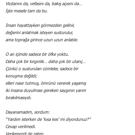
Vicdanını da, vefasını da, bakış açısını da…
İşte mesele tam da bu.
İnsan hayattayken görmezden gelinir,
değerini anlatmak isteyen susturulur,
ama toprağa girince uzun uzun anlatılır.
O an içimde sadece bir öfke yoktu.
Daha çok bir kırgınlık… daha çok bir utanç…
Çünkü o susturulan cümleler, sadece bir 
konuşma değildi;
elleri nasır tutmuş, ömrünü vererek yaşamış 
iki insana duyulması gereken saygının yarım 
bırakılmasıydı.
Dayanamadım, sordum:
“Yardım isterken de ‘kısa kes’ mi diyordunuz?”
Cevap verilmedi.
Verilemezdi de zaten.