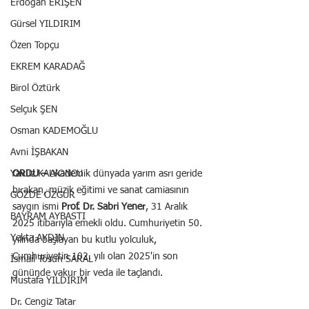
Erdoğan ERİŞEN
Gürsel YILDIRIM
Özen Topçu
EKREM KARADAĞ
Birol Öztürk
Selçuk ŞEN
Osman KADEMOĞLU
Avni İŞBAKAN
ORDU –
 Akademik dünyada yarım asrı geride 
Yavuz KALYONCU
bırakan, müzik eğitimi ve sanat camiasının 
GÖZDE ÖZGÜR
saygın ismi 
Prof. Dr. Sabri Yener
, 31 Aralık 
BAYRAM AYBASTI
2025 itibarıyla emekli oldu. Cumhuriyetin 50. 
Yekta AYDIN
yılında başlayan bu kutlu yolculuk, 
Cumhuriyetin 102. yılı olan 2025'in son 
İsmail Tosun SARAL
gününde vakur bir veda ile taçlandı.
Mustafa YILDIRIM
Dr. Cengiz Tatar