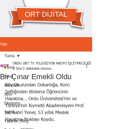
ORT DİJİTAL
Yazı
Tümü
ORDU ORT TV TELEVİZYON RADYO İŞLETMECİLİĞİ A.Ş.
Tümü
2 Oca
2 dakikada okunur
Bir Çınar Emekli Oldu
Yerel
Köy Okulundan Dekanlığa, Koro 
Gündem
Şefliğinden Binlerce Öğrencinin 
Spor
Hayatına... Ordu Üniversitesi’nin ve 
Ekonomi
Türkiye’nin Kıymetli Akademisyeni Prof. 
Sağlık
Dr. Sabri Yener, 53 yıllık Meslek 
Hayatına Noktayı Koydu.
Yazarlar /blog