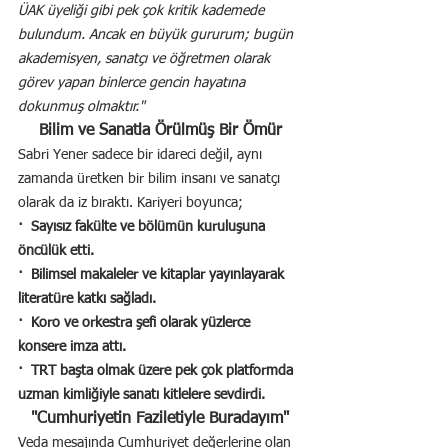
ÜAK üyeliği gibi pek çok kritik kademede 
bulundum. Ancak en büyük gururum; bugün 
akademisyen, sanatçı ve öğretmen olarak 
görev yapan binlerce gencin hayatına 
dokunmuş olmaktır."
Bilim ve Sanatla Örülmüş Bir Ömür
Sabri Yener sadece bir idareci değil, aynı 
zamanda üretken bir bilim insanı ve sanatçı 
olarak da iz bıraktı. Kariyeri boyunca;
·  Sayısız fakülte ve bölümün kuruluşuna 
öncülük etti.
·  Bilimsel makaleler ve kitaplar yayınlayarak 
literatüre katkı sağladı.
·  Koro ve orkestra şefi olarak yüzlerce 
konsere imza attı.
·  TRT başta olmak üzere pek çok platformda 
uzman kimliğiyle sanatı kitlelere sevdirdi.
"Cumhuriyetin Faziletiyle Buradayım"
Veda mesajında Cumhuriyet değerlerine olan 