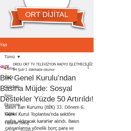
ORT DİJİTAL
Yazı
Tümü
ORDU ORT TV TELEVİZYON RADYO İŞLETMECİLİĞİ A.Ş.
Tümü
14 Şub
1 dakikada okunur
BİK Genel Kurulu’ndan
Yerel
Basına Müjde: Sosyal
Gündem
Spor
Destekler Yüzde 50 Artırıldı!
Ekonomi
Basın İlan Kurumu (BİK) 33. Dönem 6. 
Sağlık
Genel Kurul Toplantısı’nda sektöre 
nefes aldıracak kararlar alındı. Basın 
Yazarlar /blog
çalışanlarına yönelik borç para ve 