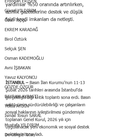
Erdoğan ERİŞEN
yardımlar %50 oranında artırılırken, 
Gürsel YILDIRIM
azınlık gazetelerine destek ve düşük 
faizli kredi imkanları da netleşti.
Özen Topçu
EKREM KARADAĞ
Birol Öztürk
Selçuk ŞEN
Osman KADEMOĞLU
Avni İŞBAKAN
Yavuz KALYONCU
İSTANBUL –
 Basın İlan Kurumu’nun 11-13 
GÖZDE ÖZGÜR
Şubat 2026 tarihleri arasında İstanbul’da 
BAYRAM AYBASTI
gerçekleştirdiği kritik toplantı sona erdi. Basın 
sektörünün sürdürülebilirliği ve çalışanların 
Yekta AYDIN
sosyal haklarının iyileştirilmesi gündemiyle 
İsmail Tosun SARAL
toplanan Genel Kurul, 2026 yılı için 
Mustafa YILDIRIM
uygulanacak yeni ekonomik ve sosyal destek 
paketlerini onayladı.
Dr. Cengiz Tatar