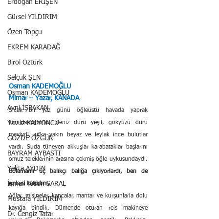
Erdoğan ERİŞEN
Gürsel YILDIRIM
Özen Topçu
EKREM KARADAĞ
Birol Öztürk
Selçuk ŞEN
Osman KADEMOĞLU
Osman KADEMOĞLU
Mimar – Yazar, KANADA
Avni İŞBAKAN
Sıcak bir yaz günü öğleüstü havada yaprak 
kımıldamıyordu, deniz duru yeşil, gökyüzü duru 
Yavuz KALYONCU
maviydi, ufka yakın beyaz ve leylak ince bulutlar 
GÖZDE ÖZGÜR
vardı. Suda tüneyen akkuşlar karabataklar başlarını 
BAYRAM AYBASTI
omuz teleklerinin arasına çekmiş öğle uykusundaydı. 
Yekta AYDIN
Bolamanlı üç balıkçı balığa çıkıyorlardı, ben de 
İsmail Tosun SARAL
onlara katıldım.
Ağlar, misineler, kancalar, mantar ve kurşunlarla dolu 
Mustafa YILDIRIM
kayığa bindik. Dümende oturan reis makineye 
Dr. Cengiz Tatar