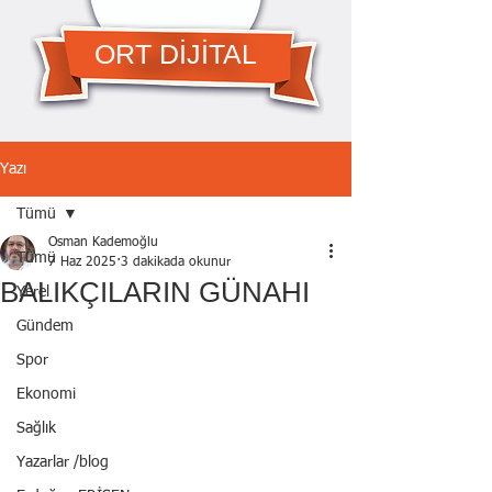
ORT DİJİTAL
Yazı
Tümü
Osman Kademoğlu
Tümü
7 Haz 2025
3 dakikada okunur
BALIKÇILARIN GÜNAHI
Yerel
Gündem
Spor
Ekonomi
Sağlık
Yazarlar /blog