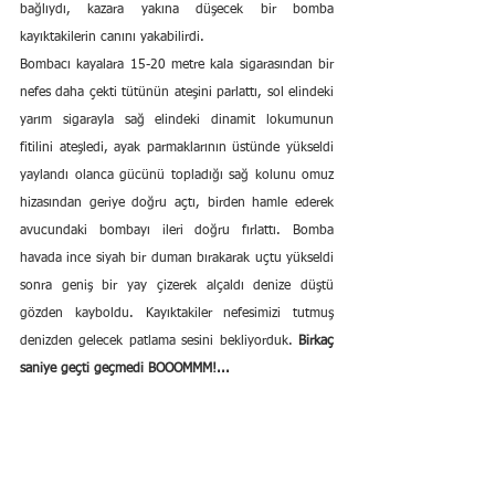
bağlıydı, kazara yakına düşecek bir bomba 
kayıktakilerin canını yakabilirdi.
Bombacı kayalara 15-20 metre kala sigarasından bir 
nefes daha çekti tütünün ateşini parlattı, sol elindeki 
yarım sigarayla sağ elindeki dinamit lokumunun 
fitilini ateşledi, ayak parmaklarının üstünde yükseldi 
yaylandı olanca gücünü topladığı sağ kolunu omuz 
hizasından geriye doğru açtı, birden hamle ederek 
avucundaki bombayı ileri doğru fırlattı. Bomba 
havada ince siyah bir duman bırakarak uçtu yükseldi 
sonra geniş bir yay çizerek alçaldı denize düştü 
gözden kayboldu. Kayıktakiler nefesimizi tutmuş 
denizden gelecek patlama sesini bekliyorduk. 
Birkaç 
saniye geçti geçmedi BOOOMMM!...