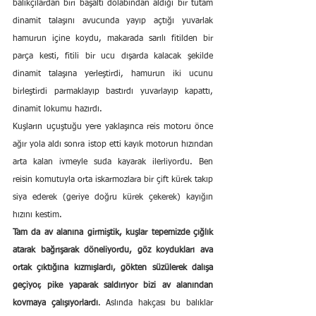
balıkçılardan biri başaltı dolabından aldığı bir tutam 
dinamit talaşını avucunda yayıp açtığı yuvarlak 
hamurun içine koydu, makarada sarılı fitilden bir 
parça kesti, fitili bir ucu dışarda kalacak şekilde 
dinamit talaşına yerleştirdi, hamurun iki ucunu 
birleştirdi parmaklayıp bastırdı yuvarlayıp kapattı, 
dinamit lokumu hazırdı.
Kuşların uçuştuğu yere yaklaşınca reis motoru önce 
ağır yola aldı sonra istop etti kayık motorun hızından 
arta kalan ivmeyle suda kayarak ilerliyordu. Ben 
reisin komutuyla orta iskarmozlara bir çift kürek takıp 
siya ederek (geriye doğru kürek çekerek) kayığın 
hızını kestim.
Tam da av alanına girmiştik, kuşlar tepemizde çığlık 
atarak bağrışarak döneliyordu, göz koydukları ava 
ortak çıktığına kızmışlardı, gökten süzülerek dalışa 
geçiyor, pike yaparak saldırıyor bizi av alanından 
kovmaya çalışıyorlardı
. Aslında hakçası bu balıklar 