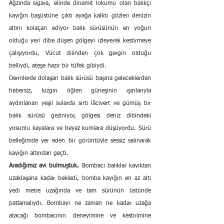
Ağzında sigara, elinde dinamit lokumu olan balıkçı 
kayığın başüstüne çıktı ayağa kalktı gözleri denizin 
altını kolaçan ediyor balık sürüsünün en yoğun 
olduğu yeri dibe düşen gölgeyi izleyerek kestirmeye 
çalışıyordu, Vücut dilinden çok gergin olduğu 
belliydi, ateşe hazır bir tüfek gibiydi.
Derinlerde dolaşan balık sürüsü başına geleceklerden 
habersiz, kızgın öğlen güneşinin ışınlarıyla 
aydınlanan yeşil sularda sırtı lâcivert ve gümüş bir 
balık sürüsü geziniyor, gölgesi deniz dibindeki 
yosunlu kayalara ve beyaz kumlara düşüyordu. Sürü 
belleğimde yer eden bir görüntüyle sessiz salınarak 
kayığın altından geçti.
Aradığımız avı bulmuştuk.
 Bombacı balıklar kayıktan 
uzaklaşana kadar bekledi, bomba kayığın en az altı 
yedi metre uzağında ve tam sürünün üstünde 
patlamalıydı. Bombayı ne zaman ne kadar uzağa 
atacağı bombacının deneyimine ve kestirimine 