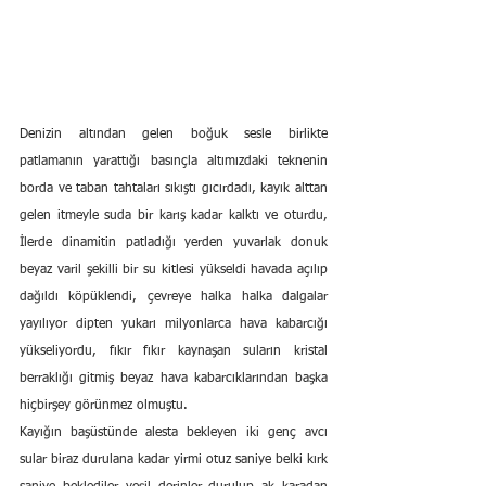
Denizin altından gelen boğuk sesle birlikte 
patlamanın yarattığı basınçla altımızdaki teknenin 
borda ve taban tahtaları sıkıştı gıcırdadı, kayık alttan 
gelen itmeyle suda bir karış kadar kalktı ve oturdu, 
İlerde dinamitin patladığı yerden yuvarlak donuk 
beyaz varil şekilli bir su kitlesi yükseldi havada açılıp 
dağıldı köpüklendi, çevreye halka halka dalgalar 
yayılıyor dipten yukarı milyonlarca hava kabarcığı 
yükseliyordu, fıkır fıkır kaynaşan suların kristal 
berraklığı gitmiş beyaz hava kabarcıklarından başka 
hiçbirşey görünmez olmuştu.
Kayığın başüstünde alesta bekleyen iki genç avcı 
sular biraz durulana kadar yirmi otuz saniye belki kırk 