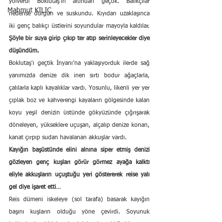
yolverdi Boklutaş’ın altından geçtik. Balıkçılar 
Mahmut KILIÇ
nedense durgun ve suskundu. Kıyıdan uzaklaşınca 
iki genç balıkçı üstlerini soyundular mayoyla kaldılar. 
Şöyle bir suya girip çıkıp ter atıp serinleyecekler diye 
düşündüm.
Boklutaş’ı geçtik İnyanı’na yaklaşıyorduk ilerde sağ 
yanımızda denize dik inen sırtı bodur ağaçlarla, 
çalılarla kaplı kayalıklar vardı. Yosunlu, likenli yer yer 
çıplak boz ve kahverengi kayaların gölgesinde kalan 
koyu yeşil denizin üstünde gökyüzünde çığrışarak 
döneleyen, yükseklere uçuşan, alçalıp denize konan, 
kanat çırpıp sudan havalanan akkuşlar vardı.
Kayığın başüstünde elini alnına siper etmiş denizi 
gözleyen genç kuşları görür görmez ayağa kalktı 
eliyle akkuşların uçuştuğu yeri göstererek reise yalı 
gel diye işaret etti…
Reis dümeni iskeleye (sol tarafa) basarak kayığın 
başını kuşların olduğu yöne çevirdi. Soyunuk 