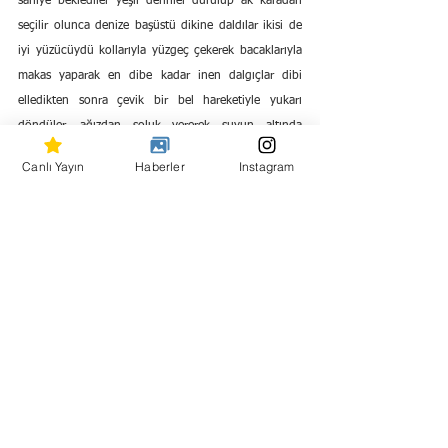
saniye beklediler yeşil derinler durulup ak karadan 
seçilir olunca denize başüstü dikine daldılar ikisi de 
iyi yüzücüydü kollarıyla yüzgeç çekerek bacaklarıyla 
makas yaparak en dibe kadar inen dalgıçlar dibi 
elledikten sonra çevik bir bel hareketiyle yukarı 
döndüler, ağızdan soluk vererek suyun altında 
kalabildikleri en uzun sürede yavaş yavaş yükselmeye 
Canlı Yayın
Haberler
Instagram
başladılar.
Patlamanın yarattığı basınçla sıkışıp can veren 
onlarca ölü balıktan kucağa düşenleri toplayarak 
yüzeye çıktılar. Soluklanan dalgıçları kayığa aldık, 
bombacıların kucağına düşen balık topu topu 15-20 
taneydi.
Gerçekte bu bomba katliamında sayısı bellisiz balık, 
yengeç, böcek, midye, su altı bitkileri, mercan ve 
yosun telef olmuş, dahası balıkların yumurtlama ve 
döllenme alanı olan anaç tabiat, denizin milyon yılda 
oluşan doğal kaya ve mercan şekillenmesi 