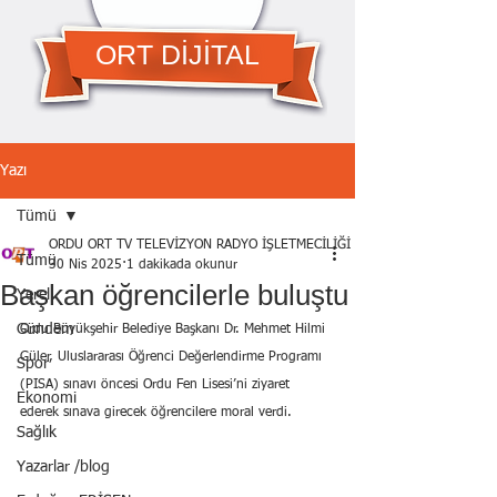
ORT DİJİTAL
Yazı
Tümü
ORDU ORT TV TELEVİZYON RADYO İŞLETMECİLİĞİ A.Ş.
Tümü
30 Nis 2025
1 dakikada okunur
Başkan öğrencilerle buluştu
Yerel
Gündem
Ordu Büyükşehir Belediye Başkanı Dr. Mehmet Hilmi 
Güler, Uluslararası Öğrenci Değerlendirme Programı 
Spor
(PISA) sınavı öncesi Ordu Fen Lisesi’ni ziyaret 
Ekonomi
ederek sınava girecek öğrencilere moral verdi.
Sağlık
Yazarlar /blog