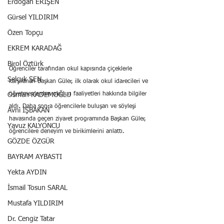
Erdoğan ERİŞEN
Gürsel YILDIRIM
Özen Topçu
EKREM KARADAĞ
Birol Öztürk
Öğrenciler tarafından okul kapısında çiçeklerle 
Selçuk ŞEN
karşılanan Başkan Güler, ilk olarak okul idarecileri ve 
öğretmenlerden okulun faaliyetleri hakkında bilgiler 
Osman KADEMOĞLU
aldı. Daha sonra öğrencilerle buluşan ve söyleşi 
Avni İŞBAKAN
havasında geçen ziyaret programında Başkan Güler, 
Yavuz KALYONCU
öğrencilere deneyim ve birikimlerini anlattı.
GÖZDE ÖZGÜR
BAYRAM AYBASTI
Yekta AYDIN
İsmail Tosun SARAL
Mustafa YILDIRIM
Dr. Cengiz Tatar