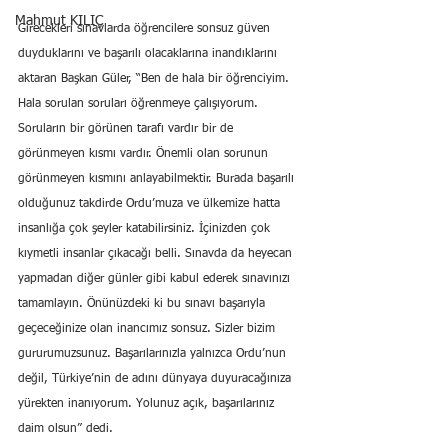
Mahmut KILIÇ
Girecekleri sınavlarda öğrencilere sonsuz güven 
duyduklarını ve başarılı olacaklarına inandıklarını 
aktaran Başkan Güler, “Ben de hala bir öğrenciyim. 
Hala sorulan soruları öğrenmeye çalışıyorum. 
Soruların bir görünen tarafı vardır bir de 
görünmeyen kısmı vardır. Önemli olan sorunun 
görünmeyen kısmını anlayabilmektir. Burada başarılı 
olduğunuz takdirde Ordu’muza ve ülkemize hatta 
insanlığa çok şeyler katabilirsiniz. İçinizden çok 
kıymetli insanlar çıkacağı belli. Sınavda da heyecan 
yapmadan diğer günler gibi kabul ederek sınavınızı 
tamamlayın. Önünüzdeki ki bu sınavı başarıyla 
geçeceğinize olan inancımız sonsuz. Sizler bizim 
gururumuzsunuz. Başarılarınızla yalnızca Ordu’nun 
değil, Türkiye’nin de adını dünyaya duyuracağınıza 
yürekten inanıyorum. Yolunuz açık, başarılarınız 
daim olsun” dedi.