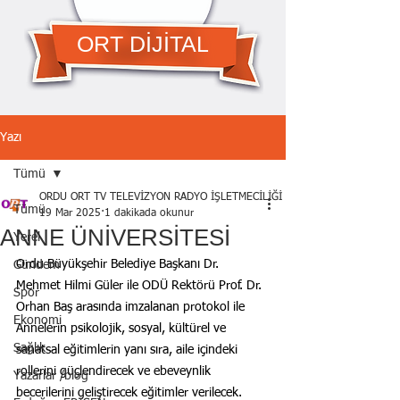
ORT DİJİTAL
Yazı
Tümü
ORDU ORT TV TELEVİZYON RADYO İŞLETMECİLİĞİ A.Ş.
Tümü
19 Mar 2025
1 dakikada okunur
ANNE ÜNİVERSİTESİ
Yerel
Ordu Büyükşehir Belediye Başkanı Dr. 
Gündem
Mehmet Hilmi Güler ile ODÜ Rektörü Prof. Dr. 
Spor
Orhan Baş arasında imzalanan protokol ile 
Ekonomi
Annelerin psikolojik, sosyal, kültürel ve 
Sağlık
sanatsal eğitimlerin yanı sıra, aile içindeki 
rollerini güçlendirecek ve ebeveynlik 
Yazarlar /blog
becerilerini geliştirecek eğitimler verilecek.