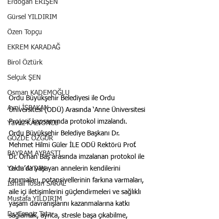
Erdoğan ERİŞEN
Gürsel YILDIRIM
Özen Topçu
EKREM KARADAĞ
Birol Öztürk
Selçuk ŞEN
Osman KADEMOĞLU
Ordu Büyükşehir Belediyesi ile Ordu 
Avni İŞBAKAN
Üniversitesi (ODÜ) Arasında ‘Anne Üniversitesi 
Projesi’ kapsamında protokol imzalandı.
Yavuz KALYONCU
Ordu Büyükşehir Belediye Başkanı Dr. 
GÖZDE ÖZGÜR
Mehmet Hilmi Güler İLE ODÜ Rektörü Prof. 
BAYRAM AYBASTI
Dr. Orhan Baş arasında imzalanan protokol ile 
Ordu’da yaşayan annelerin kendilerini 
Yekta AYDIN
tanımaları, potansiyellerinin farkına varmaları, 
İsmail Tosun SARAL
aile içi iletişimlerini güçlendirmeleri ve sağlıklı 
Mustafa YILDIRIM
yaşam davranışlarını kazanmalarına katkı 
Dr. Cengiz Tatar
sağlamak, ayrıca, stresle başa çıkabilme, 