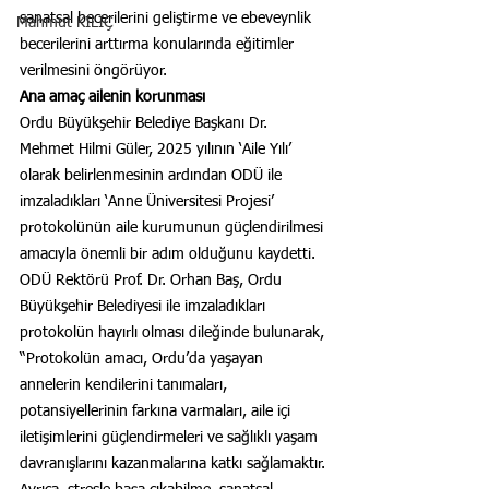
sanatsal becerilerini geliştirme ve ebeveynlik 
Mahmut KILIÇ
becerilerini arttırma konularında eğitimler 
verilmesini öngörüyor.
Ana amaç ailenin korunması
Ordu Büyükşehir Belediye Başkanı Dr. 
Mehmet Hilmi Güler, 2025 yılının ‘Aile Yılı’ 
olarak belirlenmesinin ardından ODÜ ile 
imzaladıkları ‘Anne Üniversitesi Projesi’ 
protokolünün aile kurumunun güçlendirilmesi 
amacıyla önemli bir adım olduğunu kaydetti.
ODÜ Rektörü Prof. Dr. Orhan Baş, Ordu 
Büyükşehir Belediyesi ile imzaladıkları 
protokolün hayırlı olması dileğinde bulunarak, 
“Protokolün amacı, Ordu’da yaşayan 
annelerin kendilerini tanımaları, 
potansiyellerinin farkına varmaları, aile içi 
iletişimlerini güçlendirmeleri ve sağlıklı yaşam 
davranışlarını kazanmalarına katkı sağlamaktır. 