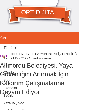
ORT DİJİTAL
Yazı
Tümü
ORDU ORT TV TELEVİZYON RADYO İŞLETMECİLİĞİ A.Ş.
Tümü
21 Oca 2025
1 dakikada okunur
Altınordu Belediyesi, Yaya
Yerel
Güvenliğini Artırmak İçin
Gündem
Spor
Kaldırım Çalışmalarına
Ekonomi
Devam Ediyor
Sağlık
Yazarlar /blog