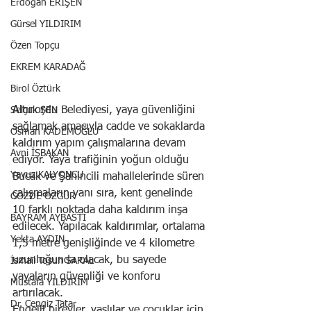
Erdoğan ERİŞEN
Gürsel YILDIRIM
Özen Topçu
EKREM KARADAĞ
Birol Öztürk
Altınordu Belediyesi, yaya güvenliğini 
Selçuk ŞEN
sağlamak amacıyla cadde ve sokaklarda 
Osman KADEMOĞLU
kaldırım yapım çalışmalarına devam 
Avni İŞBAKAN
ediyor. Yaya trafiğinin yoğun olduğu 
Yavuz KALYONCU
Bucak ve Şahincili mahallelerinde süren 
çalışmaların yanı sıra, kent genelinde 
GÖZDE ÖZGÜR
10 farklı noktada daha kaldırım inşa 
BAYRAM AYBASTI
edilecek. Yapılacak kaldırımlar, ortalama 
Yekta AYDIN
1,5 metre genişliğinde ve 4 kilometre 
uzunluğunda olacak, bu sayede 
İsmail Tosun SARAL
yayaların güvenliği ve konforu 
Mustafa YILDIRIM
artırılacak.
Dr. Cengiz Tatar
Engelli bireyler, yaşlılar ve çocuklar için 