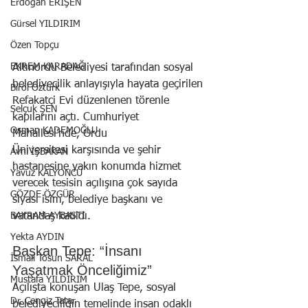
Erdoğan ERİŞEN
Gürsel YILDIRIM
Özen Topçu
EKREM KARADAĞ
Altınordu Belediyesi tarafından sosyal 
belediyecilik anlayışıyla hayata geçirilen 
Birol Öztürk
Refakatçi Evi düzenlenen törenle 
Selçuk ŞEN
kapılarını açtı. Cumhuriyet 
Osman KADEMOĞLU
Mahallesi’nde, Ordu 
Üniversitesi karşısında ve şehir 
Avni İŞBAKAN
hastanesine yakın konumda hizmet 
Yavuz KALYONCU
verecek tesisin açılışına çok sayıda 
GÖZDE ÖZGÜR
siyasi isim, belediye başkanı ve 
BAYRAM AYBASTI
vatandaş katıldı.
Yekta AYDIN
Başkan Tepe: “İnsanı 
İsmail Tosun SARAL
Yaşatmak Önceliğimiz”
Mustafa YILDIRIM
Açılışta konuşan Ulaş Tepe, sosyal 
Dr. Cengiz Tatar
belediyeciliğin temelinde insan odaklı 