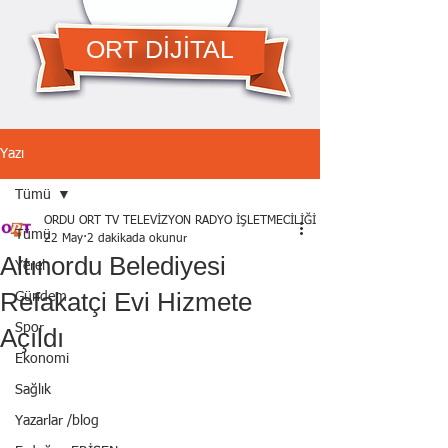
ORT DİJİTAL
Yazı
Tümü
ORDU ORT TV TELEVİZYON RADYO İŞLETMECİLİĞİ A.Ş.
Tümü
22 May
2 dakikada okunur
Altınordu Belediyesi
Yerel
Refakatçi Evi Hizmete
Gündem
Spor
Açıldı
Ekonomi
Sağlık
Yazarlar /blog