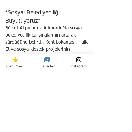
“Sosyal Belediyeciliği 
Büyütüyoruz”
Bülent Akpınar da Altınordu’da sosyal 
belediyecilik çalışmalarının artarak 
sürdüğünü belirtti. Kent Lokantası, Halk 
Et ve sosyal destek projelerinin 
ardından Refakatçi Evi’nin de önemli bir 
hizmet olduğunu ifade etti.
Canlı Yayın
Haberler
Instagram
Gökan Zeybek: “Burası 
Güvenli Bir Liman”
Gökan Zeybek ise tesisin Karadeniz 
Bölgesi için önemli bir sosyal destek 
modeli olduğunu belirtti. Şehir 
hastanesine yakın konumuyla hasta 
yakınları için güvenli bir alan 
oluşturulduğunu söyleyen Zeybek, 