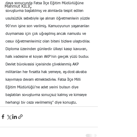
dava sonucunda Fatsa İlçe Eğitim Müdürlüğüne 
Mahmut KILIÇ
soruşturma başlatılmış ve alımlarda tespit edilen 
usulsüzlük sebebiyle işe alınan öğretmenlerin yüzde 
90’ının işine son verilmiş. Kamuoyunun yaşananları 
duymaması için çok uğraşılmış ancak namuslu ve 
cesur öğretmenlerimiz olan biteni bizlere ulaştırdılar. 
Diploma üzerinden günlerdir ülkeyi kasıp kavuran, 
halk iradesine el koyan AKP’nin gerçek yüzü budur. 
Devlet bürokrasisi içerisinde çöreklenmiş AKP 
militanları her fırsatta hak yemeye, eş-dost-akraba 
kayırmaya devam etmektedirler. Fatsa İlçe Milli 
Eğitim Müdürlüğü’ne adet yerini bulsun diye 
başlatılan soruşturma sonuçsuz kalmış ve kimseye 
herhangi bir ceza verilmemiş” diye konuştu.