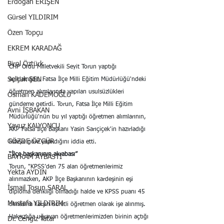
Erdoğan ERİŞEN
Gürsel YILDIRIM
Özen Topçu
EKREM KARADAĞ
Birol Öztürk
CHP Ordu Milletvekili Seyit Torun yaptığı 
Selçuk ŞEN
açıklamada, Fatsa İlçe Milli Eğitim Müdürlüğü'ndeki 
öğretmen alımlarında yapılan usulsüzlükleri 
Osman KADEMOĞLU
gündeme getirdi. Torun, Fatsa İlçe Milli Eğitim 
Avni İŞBAKAN
Müdürlüğü'nün bu yıl yaptığı öğretmen alımlarının, 
Yavuz KALYONCU
AKP Fatsa İlçe Başkanı Yasin Sarıçiçek'in hazırladığı 
GÖZDE ÖZGÜR
listeye göre yapıldığını iddia etti.
“İlçe başkanının akrabası”
BAYRAM AYBASTI
Torun, "KPSS’den 75 alan öğretmenlerimiz 
Yekta AYDIN
alınmazken, AKP İlçe Başkanının kardeşinin eşi 
İsmail Tosun SARAL
diploma denkliği olmadığı halde ve KPSS puanı 45 
Mustafa YILDIRIM
olmasına karşın ücretli öğretmen olarak işe alınmış. 
Haksızlığa uğrayan öğretmenlerimizden birinin açtığı 
Dr. Cengiz Tatar