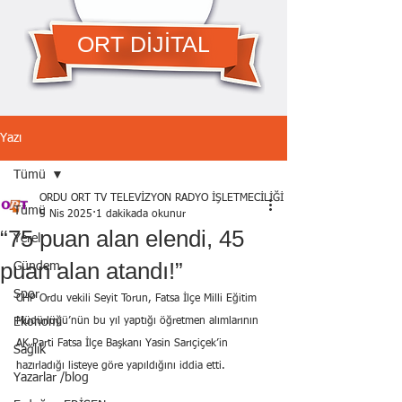
ORT DİJİTAL
Yazı
Tümü
ORDU ORT TV TELEVİZYON RADYO İŞLETMECİLİĞİ A.Ş.
Tümü
5 Nis 2025
1 dakikada okunur
“75 puan alan elendi, 45
Yerel
puan alan atandı!”
Gündem
Spor
CHP Ordu vekili Seyit Torun, Fatsa İlçe Milli Eğitim 
Ekonomi
Müdürlüğü’nün bu yıl yaptığı öğretmen alımlarının 
AK Parti Fatsa İlçe Başkanı Yasin Sarıçiçek’in 
Sağlık
hazırladığı listeye göre yapıldığını iddia etti.
Yazarlar /blog