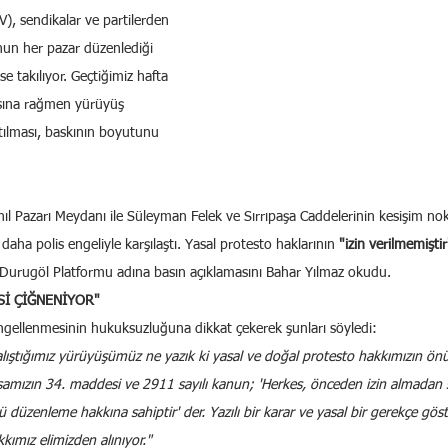
, sendikalar ve partilerden 
un her pazar düzenlediği 
ise takılıyor. Geçtiğimiz hafta 
asına rağmen yürüyüş 
ılması, baskının boyutunu 
ıl Pazarı Meydanı ile Süleyman Felek ve Sırrıpaşa Caddelerinin kesişim no
 daha polis engeliyle karşılaştı. Yasal protesto haklarının 
"izin verilmemiştir
 Durugöl Platformu adına basın açıklamasını Bahar Yılmaz okudu.
Sİ ÇİĞNENİYOR"
gellenmesinin hukuksuzluğuna dikkat çekerek şunları söyledi:
ştığımız yürüyüşümüz ne yazık ki yasal ve doğal protesto hakkımızın önü
amızın 34. maddesi ve 2911 sayılı kanun; 'Herkes, önceden izin almadan sil
ü düzenleme hakkına sahiptir' der. Yazılı bir karar ve yasal bir gerekçe gös
kkımız elimizden alınıyor."