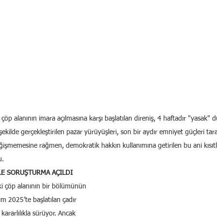
çöp alanının imara açılmasına karşı başlatılan direniş, 4 haftadır "yasak" d
kilde gerçekleştirilen pazar yürüyüşleri, son bir aydır emniyet güçleri tara
eğişmemesine rağmen, demokratik hakkın kullanımına getirilen bu ani kıs
u.
LE SORUŞTURMA AÇILDI
ki çöp alanının bir bölümünün 
m 2025’te başlatılan çadır 
ararlılıkla sürüyor. Ancak 