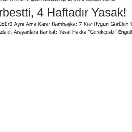
Birol Öztürk
Selçuk ŞEN
Osman KADEMOĞLU
Avni
bestti, 4 Haftadır Yasak!
STI
Yekta AYDIN
İsmail Tosun SARAL
Mustafa YILDIRIM
Müdürü Aynı Ama Karar Bambaşka: 7 Kez Uygun Görülen Y
dalet Arayanlara Barikat: Yasal Hakka "Gerekçesiz" Engel