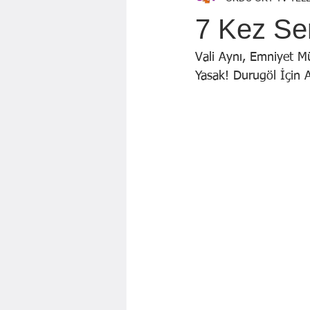
Özen Topçu
EKREM KARADAĞ
7 Kez Ser
GÖZDE ÖZGÜR
BAYRAM AYBA
Vali Aynı, Emniyet 
Yasak! Durugöl İçin A
Mahmut KILIÇ