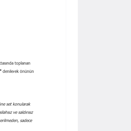
ktasında toplanan 
"
 denilerek önünün 
ne set konularak 
ahsız ve saldırısız 
terilmeden, sadece 