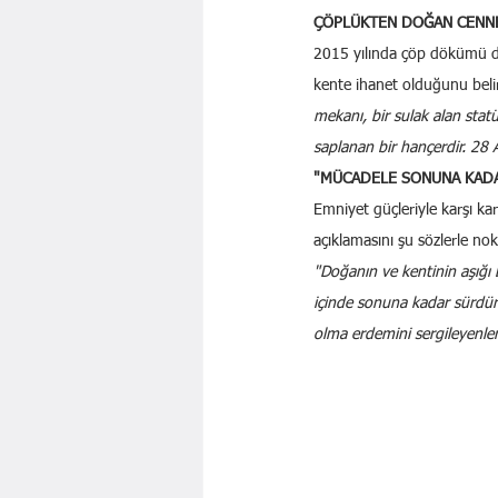
ÇÖPLÜKTEN DOĞAN CENNE
2015 yılında çöp dökümü du
kente ihanet olduğunu belir
mekanı, bir sulak alan stat
saplanan bir hançerdir. 28 
"MÜCADELE SONUNA KAD
Emniyet güçleriyle karşı ka
açıklamasını şu sözlerle nok
"Doğanın ve kentinin aşığı b
içinde sonuna kadar sürdüre
olma erdemini sergileyenle