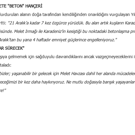
TE "BETON" HANÇERİ
rdurulan alanın doğa tarafından kendiliğinden onarıldığını vurgulayan Yı
tti: 
"21 Aralık’a kadar 7 kez özgürce yürüdük. Bu alan artık kuşların Karade
üsünde. Melet Irmağı ile Karadeniz’in kesiştiği bu noktadaki betonlaşma pro
Aralık’tan bu yana 4 haftadır emniyet güçlerince engelleniyoruz."
AR SÜRECEK"
rşıya gelmemek için sağduyulu davrandıklarını ancak vazgeçmeyeceklerini 
taladı:
izler; yaşanabilir bir gelecek için Melet Havzası dahil her alanda mücadelemi
ceğimizi bir kez daha haykırıyoruz. Ne mutlu doğasıyla barışık yaşayanlara
re!"