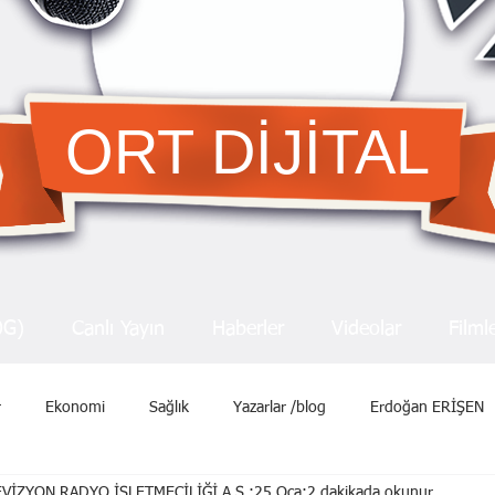
ORT DİJİTAL
OG)
Canlı Yayın
Haberler
Videolar
Filml
r
Ekonomi
Sağlık
Yazarlar /blog
Erdoğan ERİŞEN
VİZYON RADYO İŞLETMECİLİĞİ A.Ş.
25 Oca
2 dakikada okunur