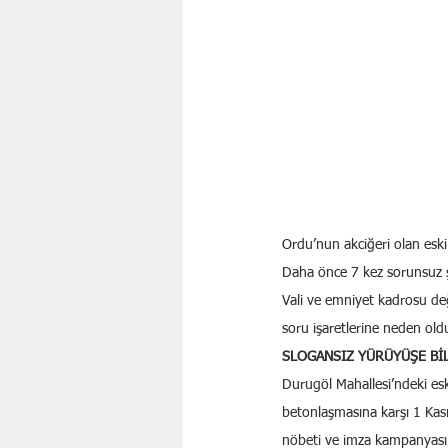
Ordu’nun akciğeri olan eski 
Daha önce 7 kez sorunsuz şe
Vali ve emniyet kadrosu d
soru işaretlerine neden old
SLOGANSIZ YÜRÜYÜŞE Bİ
Durugöl Mahallesi’ndeki es
betonlaşmasına karşı 1 Kası
nöbeti ve imza kampanyası k