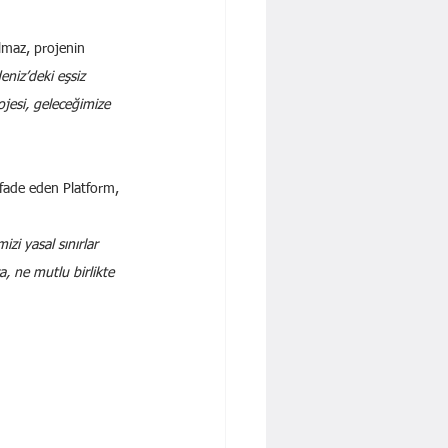
lmaz, projenin 
niz’deki eşsiz 
jesi, geleceğimize 
ifade eden Platform, 
zi yasal sınırlar 
, ne mutlu birlikte 