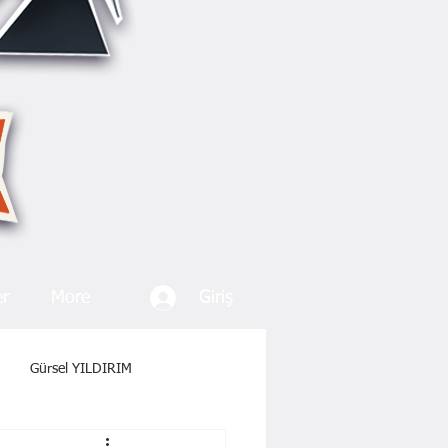
Giriş
er
More
Gürsel YILDIRIM