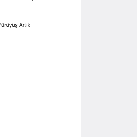
 İŞBAKAN
Yavuz KALYONCU
Dr. Cengiz Tatar
ürüyüş Artık 
!