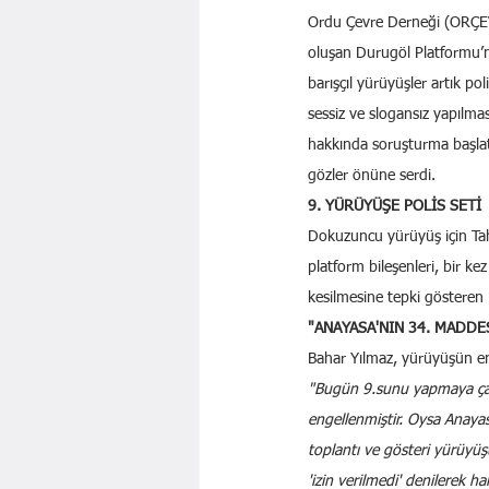
Ordu Çevre Derneği (ORÇEV)
oluşan Durugöl Platformu’n
barışçıl yürüyüşler artık pol
sessiz ve slogansız yapılm
hakkında soruşturma başlat
gözler önüne serdi.
9. YÜRÜYÜŞE POLİS SETİ
Dokuzuncu yürüyüş için Tah
platform bileşenleri, bir kez
kesilmesine tepki gösteren
"ANAYASA'NIN 34. MADDE
Bahar Yılmaz, yürüyüşün en
"Bugün 9.sunu yapmaya çalı
engellenmiştir. Oysa Anayas
toplantı ve gösteri yürüyüş
'izin verilmedi' denilerek ha