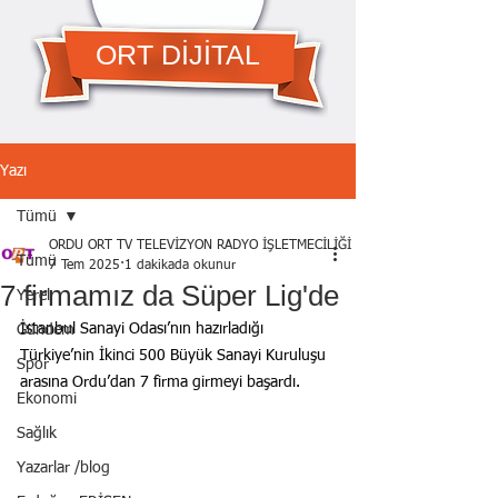
ORT DİJİTAL
Yazı
Tümü
ORDU ORT TV TELEVİZYON RADYO İŞLETMECİLİĞİ A.Ş.
Tümü
7 Tem 2025
1 dakikada okunur
7 firmamız da Süper Lig'de
Yerel
İstanbul Sanayi Odası’nın hazırladığı 
Gündem
Türkiye’nin İkinci 500 Büyük Sanayi Kuruluşu 
Spor
arasına Ordu’dan 7 firma girmeyi başardı.
Ekonomi
Sağlık
Yazarlar /blog