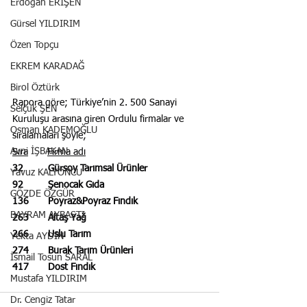
Erdoğan ERİŞEN
Gürsel YILDIRIM
Özen Topçu
EKREM KARADAĞ
Birol Öztürk
Rapora göre; Türkiye’nin 2. 500 Sanayi 
Selçuk ŞEN
Kuruluşu arasına giren Ordulu firmalar ve 
Osman KADEMOĞLU
sıralamaları şöyle;
Avni İŞBAKAN
Sıra
Firma adı
32         Gürsoy Tarımsal Ürünler
Yavuz KALYONCU
92         Şenocak Gıda
GÖZDE ÖZGÜR
136       Poyraz&Poyraz Fındık
BAYRAM AYBASTI
263       Altaş Yağ
266       Uslu Tarım
Yekta AYDIN
274       Burak Tarım Ürünleri
İsmail Tosun SARAL
417       Dost Fındık
Mustafa YILDIRIM
Dr. Cengiz Tatar