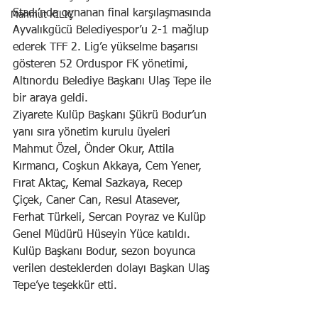
Stadı’nda oynanan final karşılaşmasında 
Mahmut KILIÇ
Ayvalıkgücü Belediyespor’u 2-1 mağlup 
ederek TFF 2. Lig’e yükselme başarısı 
gösteren 52 Orduspor FK yönetimi, 
Altınordu Belediye Başkanı Ulaş Tepe ile 
bir araya geldi.
Ziyarete Kulüp Başkanı Şükrü Bodur’un 
yanı sıra yönetim kurulu üyeleri 
Mahmut Özel, Önder Okur, Attila 
Kırmancı, Coşkun Akkaya, Cem Yener, 
Fırat Aktaç, Kemal Sazkaya, Recep 
Çiçek, Caner Can, Resul Atasever, 
Ferhat Türkeli, Sercan Poyraz ve Kulüp 
Genel Müdürü Hüseyin Yüce katıldı.
Kulüp Başkanı Bodur, sezon boyunca 
verilen desteklerden dolayı Başkan Ulaş 
Tepe’ye teşekkür etti.