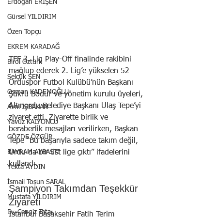
Erdoğan ERİŞEN
Gürsel YILDIRIM
Özen Topçu
EKREM KARADAĞ
TFF 3. Lig Play-Off finalinde rakibini 
Birol Öztürk
mağlup ederek 2. Lig’e yükselen 52 
Selçuk ŞEN
Orduspor Futbol Kulübü’nün Başkanı 
Osman KADEMOĞLU
Şükrü Bodur ve yönetim kurulu üyeleri, 
Altınordu Belediye Başkanı Ulaş Tepe’yi 
Avni İŞBAKAN
ziyaret etti. Ziyarette birlik ve 
Yavuz KALYONCU
beraberlik mesajları verilirken, Başkan 
GÖZDE ÖZGÜR
Tepe “Bu başarıyla sadece takım değil, 
BAYRAM AYBASTI
Ordu da bir üst lige çıktı” ifadelerini 
kullandı.
Yekta AYDIN
İsmail Tosun SARAL
Şampiyon Takımdan Teşekkür 
Mustafa YILDIRIM
Ziyareti
Dr. Cengiz Tatar
İstanbul Başakşehir Fatih Terim 