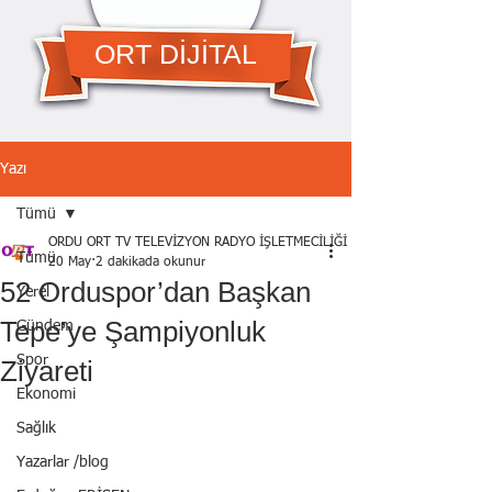
ORT DİJİTAL
Yazı
Tümü
ORDU ORT TV TELEVİZYON RADYO İŞLETMECİLİĞİ A.Ş.
Tümü
20 May
2 dakikada okunur
52 Orduspor’dan Başkan
Yerel
Tepe’ye Şampiyonluk
Gündem
Spor
Ziyareti
Ekonomi
Sağlık
Yazarlar /blog