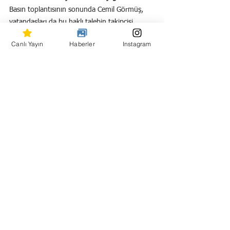
Basın toplantısının sonunda Cemil Görmüş, 
vatandaşları da bu haklı talebin takipçisi 
olmaya davet ederek, yetkilileri görevlerini 
Canlı Yayın
Haberler
Instagram
gecikmeden yerine getirmeye çağırdı.
Hepsini Gör
Son Yazılar