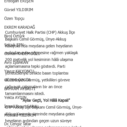
Erdoğan ERİŞEN
Gürsel YILDIRIM
Özen Topçu
EKREM KARADAĞ
Cumhuriyet Halk Partisi (CHP) Akkuş İlçe 
Birol Öztürk
Başkanı Cemil Görmüş, Ünye-Akkuş 
Selçuk ŞEN
Karayolu'nda meydana gelen heyelanın 
ardından aylar geçmesine rağmen yaklaşık 
Osman KADEMOĞLU
200 metrelik yol kesiminin hâlâ ulaşıma 
Avni İŞBAKAN
açılamamasına tepki gösterdi. Parti 
Yavuz KALYONCU
yöneticileriyle birlikte basın toplantısı 
düzenleyen Görmüş, yetkilileri göreve 
GÖZDE ÖZGÜR
çağırarak çalışmaların bir an önce 
BAYRAM AYBASTI
tamamlanmasını istedi.
Yekta AYDIN
"Aylar Geçti, Yol Hâlâ Kapalı"
İsmail Tosun SARAL
CHP Akkuş İlçe Başkanı Cemil Görmüş, Ünye-
Akkuş Karayolu üzerinde meydana gelen 
Mustafa YILDIRIM
heyelanın ardından geçen uzun süreye 
Dr. Cengiz Tatar