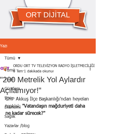
ORT DİJİTAL
Yazı
Tümü
ORDU ORT TV TELEVİZYON RADYO İŞLETMECİLİĞİ A.Ş.
Tümü
6 Tem
1 dakikada okunur
"200 Metrelik Yol Aylardır
Yerel
Açılamıyor!"
Gündem
Spor
CHP Akkuş İlçe Başkanlığı'ndan heyelan 
tepkisi:
 "Vatandaşın mağduriyeti daha 
Ekonomi
ne kadar sürecek?"
Sağlık
Yazarlar /blog