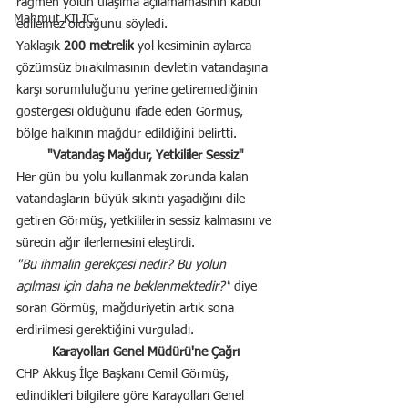
rağmen yolun ulaşıma açılamamasının kabul 
Mahmut KILIÇ
edilemez olduğunu söyledi.
Yaklaşık 
200 metrelik
 yol kesiminin aylarca 
çözümsüz bırakılmasının devletin vatandaşına 
karşı sorumluluğunu yerine getiremediğinin 
göstergesi olduğunu ifade eden Görmüş, 
bölge halkının mağdur edildiğini belirtti.
"Vatandaş Mağdur, Yetkililer Sessiz"
Her gün bu yolu kullanmak zorunda kalan 
vatandaşların büyük sıkıntı yaşadığını dile 
getiren Görmüş, yetkililerin sessiz kalmasını ve 
sürecin ağır ilerlemesini eleştirdi.
"Bu ihmalin gerekçesi nedir? Bu yolun 
açılması için daha ne beklenmektedir?"
 diye 
soran Görmüş, mağduriyetin artık sona 
erdirilmesi gerektiğini vurguladı.
Karayolları Genel Müdürü'ne Çağrı
CHP Akkuş İlçe Başkanı Cemil Görmüş, 
edindikleri bilgilere göre Karayolları Genel 