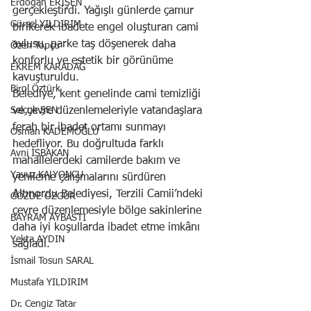
Erdoğan ERİŞEN
gerçekleştirdi. Yağışlı günlerde çamur 
Gürsel YILDIRIM
birikerek ibadete engel oluşturan cami 
avlusu, parke taş döşenerek daha 
Özen Topçu
konforlu ve estetik bir görünüme 
EKREM KARADAĞ
kavuşturuldu.
Birol Öztürk
Belediye, kent genelinde cami temizliği 
Selçuk ŞEN
ve çevre düzenlemeleriyle vatandaşlara 
ferah bir ibadet ortamı sunmayı 
Osman KADEMOĞLU
hedefliyor. Bu doğrultuda farklı 
Avni İŞBAKAN
mahallelerdeki camilerde bakım ve 
Yavuz KALYONCU
yenileme çalışmalarını sürdüren 
Altınordu Belediyesi, Terzili Camii’ndeki 
GÖZDE ÖZGÜR
çevre düzenlemesiyle bölge sakinlerine 
BAYRAM AYBASTI
daha iyi koşullarda ibadet etme imkânı 
Yekta AYDIN
sağladı.
İsmail Tosun SARAL
Mustafa YILDIRIM
Dr. Cengiz Tatar