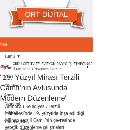
ORT DİJİTAL
Yazı
Tümü
ORDU ORT TV TELEVİZYON RADYO İŞLETMECİLİĞİ A.Ş.
Tümü
5 Kas 2024
1 dakikada okunur
"19. Yüzyıl Mirası Terzili
Yerel
Camii’nin Avlusunda
Gündem
Spor
Modern Düzenleme"
Ekonomi
Altınordu Belediyesi, Terzili 
Sağlık
Mahallesi’nde 19. yüzyılda inşa edildiği 
bilinen Terzili Camii’nin çevresinde 
Yazarlar /blog
estetik düzenleme çalışmaları 