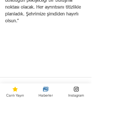
dostluğun pekişeceği bir buluşma 
noktası olacak. Her ayrıntısını titizlikle 
planladık. Şehrimize şimdiden hayırlı 
olsun.”
Canlı Yayın
Haberler
Instagram
Hepsini Gör
Son Yazılar