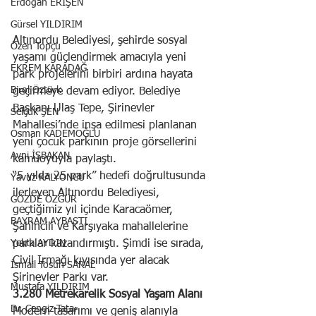
Erdoğan ERİŞEN
Gürsel YILDIRIM
Altınordu Belediyesi, şehirde sosyal 
Özen Topçu
yaşamı güçlendirmek amacıyla yeni 
EKREM KARADAĞ
park projelerini birbiri ardına hayata 
Birol Öztürk
geçirmeye devam ediyor. Belediye 
Başkanı Ulaş Tepe, Şirinevler 
Selçuk ŞEN
Mahallesi’nde inşa edilmesi planlanan 
Osman KADEMOĞLU
yeni çocuk parkının proje görsellerini 
Avni İŞBAKAN
kamuoyuyla paylaştı.
“5 yılda 25 park” hedefi doğrultusunda 
Yavuz KALYONCU
ilerleyen Altınordu Belediyesi, 
GÖZDE ÖZGÜR
geçtiğimiz yıl içinde Karacaömer, 
BAYRAM AYBASTI
Şahincili ve Karşıyaka mahallelerine 
parklar kazandırmıştı. Şimdi ise sırada, 
Yekta AYDIN
Civil Irmağı kıyısında yer alacak 
İsmail Tosun SARAL
Şirinevler Parkı var.
Mustafa YILDIRIM
3.280 Metrekarelik Sosyal Yaşam Alanı
Dr. Cengiz Tatar
Modern tasarımı ve geniş alanıyla 