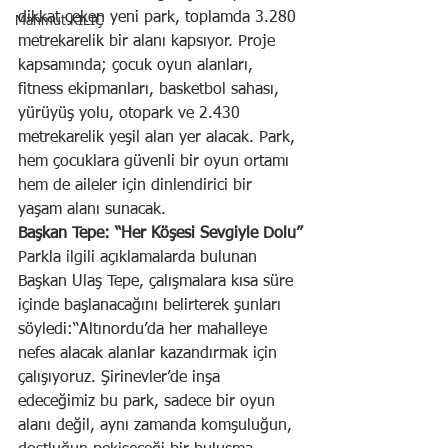
dikkat çeken yeni park, toplamda 3.280 
Mahmut KILIÇ
metrekarelik bir alanı kapsıyor. Proje 
kapsamında; çocuk oyun alanları, 
fitness ekipmanları, basketbol sahası, 
yürüyüş yolu, otopark ve 2.430 
metrekarelik yeşil alan yer alacak. Park, 
hem çocuklara güvenli bir oyun ortamı 
hem de aileler için dinlendirici bir 
yaşam alanı sunacak.
Başkan Tepe: “Her Köşesi Sevgiyle Dolu”
Parkla ilgili açıklamalarda bulunan 
Başkan Ulaş Tepe, çalışmalara kısa süre 
içinde başlanacağını belirterek şunları 
söyledi:“Altınordu’da her mahalleye 
nefes alacak alanlar kazandırmak için 
çalışıyoruz. Şirinevler’de inşa 
edeceğimiz bu park, sadece bir oyun 
alanı değil, aynı zamanda komşuluğun, 