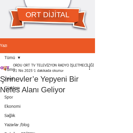
ORT DİJİTAL
Yazı
Tümü
ORDU ORT TV TELEVİZYON RADYO İŞLETMECİLİĞİ A.Ş.
Tümü
21 Nis 2025
1 dakikada okunur
Şirinevler’e Yepyeni Bir
Yerel
Nefes Alanı Geliyor
Gündem
Spor
Ekonomi
Sağlık
Yazarlar /blog