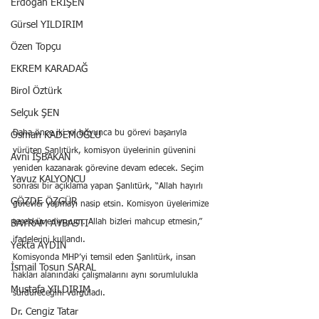
Erdoğan ERİŞEN
Gürsel YILDIRIM
Özen Topçu
EKREM KARADAĞ
Birol Öztürk
Selçuk ŞEN
Daha önce iki yıl boyunca bu görevi başarıyla 
Osman KADEMOĞLU
yürüten Şanlıtürk, komisyon üyelerinin güvenini 
Avni İŞBAKAN
yeniden kazanarak görevine devam edecek. Seçim 
Yavuz KALYONCU
sonrası bir açıklama yapan Şanlıtürk, “Allah hayırlı 
GÖZDE ÖZGÜR
görevler yapmayı nasip etsin. Komisyon üyelerimize 
teşekkür ediyorum. Allah bizleri mahcup etmesin,” 
BAYRAM AYBASTI
ifadelerini kullandı.
Yekta AYDIN
Komisyonda MHP’yi temsil eden Şanlıtürk, insan 
İsmail Tosun SARAL
hakları alanındaki çalışmalarını aynı sorumlulukla 
Mustafa YILDIRIM
sürdüreceğini vurguladı.
Dr. Cengiz Tatar