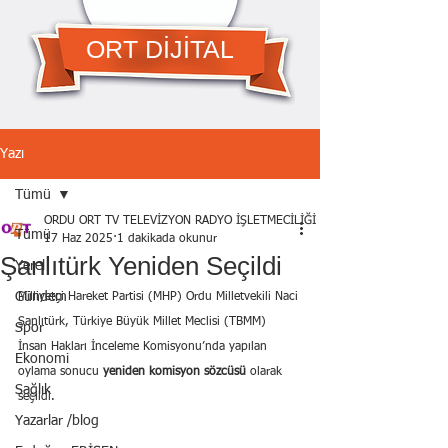
ORT DİJİTAL
Yazı
Tümü
ORDU ORT TV TELEVİZYON RADYO İŞLETMECİLİĞİ A.Ş.
Tümü
17 Haz 2025
1 dakikada okunur
Şanlıtürk Yeniden Seçildi
Yerel
Gündem
Milliyetçi Hareket Partisi (MHP) Ordu Milletvekili Naci 
Şanlıtürk, Türkiye Büyük Millet Meclisi (TBMM) 
Spor
İnsan Hakları İnceleme Komisyonu’nda yapılan 
Ekonomi
oylama sonucu 
yeniden komisyon sözcüsü
 olarak 
Sağlık
seçildi.
Yazarlar /blog