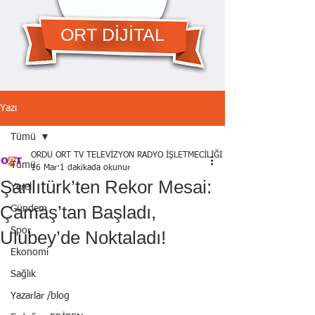
ORT DİJİTAL
Yazı
Tümü
ORDU ORT TV TELEVİZYON RADYO İŞLETMECİLİĞİ A.Ş.
Tümü
16 Mar
1 dakikada okunur
Şanlıtürk’ten Rekor Mesai:
Yerel
Çamaş’tan Başladı,
Gündem
Spor
Ulubey’de Noktaladı!
Ekonomi
Sağlık
Yazarlar /blog