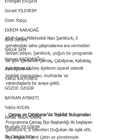
Erdoğan ERİŞEN
Gürsel YILDIRIM
Özen Topçu
EKREM KARADAĞ
MHP Ordu Milletvekili Naci Şanlıtürk, il 
Birol Öztürk
genelindeki saha çalışmalarına ara vermeden 
Selçuk ŞEN
devam ediyor. Şanlıtürk, yoğun bir programla 
Osman KADEMOĞLU
bir gün içerisinde Çamaş, Çatalpınar, Kabataş, 
Aybastı ve Ulubey ilçelerini ziyaret ederek 
Avni İŞBAKAN
teşkilat mensupları, muhtarlar ve 
Yavuz KALYONCU
vatandaşlarla bir araya geldi.
GÖZDE ÖZGÜR
BAYRAM AYBASTI
Yekta AYDIN
Çamaş ve Çatalpınar’da Teşkilat Buluşmaları
İsmail Tosun SARAL
Programına Çamaş İlçe Başkanlığı ile başlayan 
Mustafa YILDIRIM
Şanlıtürk’e, İl Sekreteri Doğukan Ak eşlik etti. 
Dr. Cengiz Tatar
İlçe Başkanı Cahit Çetin ve yönetimiyle 