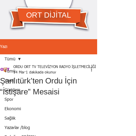
ORT DİJİTAL
Yazı
Tümü
ORDU ORT TV TELEVİZYON RADYO İŞLETMECİLİĞİ A.Ş.
Tümü
14 Mar
1 dakikada okunur
Şanlıtürk’ten Ordu İçin
Yerel
“İstişare” Mesaisi
Gündem
Spor
Ekonomi
Sağlık
Yazarlar /blog