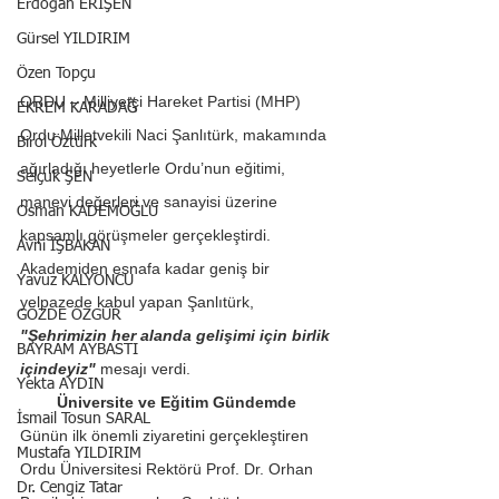
Erdoğan ERİŞEN
Gürsel YILDIRIM
Özen Topçu
ORDU – Milliyetçi Hareket Partisi (MHP) 
EKREM KARADAĞ
Ordu Milletvekili Naci Şanlıtürk, makamında 
Birol Öztürk
ağırladığı heyetlerle Ordu’nun eğitimi, 
Selçuk ŞEN
manevi değerleri ve sanayisi üzerine 
Osman KADEMOĞLU
kapsamlı görüşmeler gerçekleştirdi. 
Avni İŞBAKAN
Akademiden esnafa kadar geniş bir 
Yavuz KALYONCU
yelpazede kabul yapan Şanlıtürk, 
GÖZDE ÖZGÜR
"Şehrimizin her alanda gelişimi için birlik 
BAYRAM AYBASTI
içindeyiz"
 mesajı verdi.
Yekta AYDIN
Üniversite ve Eğitim Gündemde 
İsmail Tosun SARAL
Günün ilk önemli ziyaretini gerçekleştiren 
Mustafa YILDIRIM
Ordu Üniversitesi Rektörü Prof. Dr. Orhan 
Dr. Cengiz Tatar