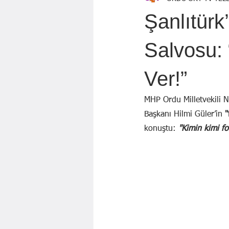
Özen Topçu
EKREM KARADAĞ
Şanlıtürk
GÖZDE ÖZGÜR
BAYRAM AYBA
Salvosu:
Ver!”
Mahmut KILIÇ
MHP Ordu Milletvekili N
Başkanı Hilmi Güler’in 
"
konuştu: 
"Kimin kimi fo