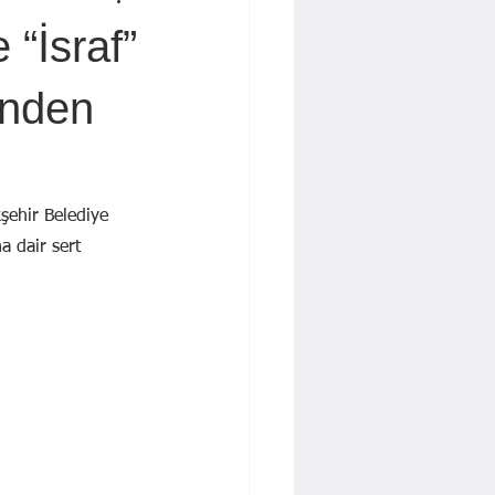
 İŞBAKAN
Yavuz KALYONCU
 “İsraf”
Dr. Cengiz Tatar
inden
şehir Belediye 
a dair sert 