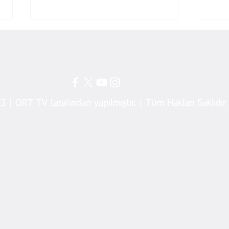
 | ORT TV tarafından yapılmıştır. | Tüm Hakları Saklıdır
Ordu’da Yeşil Dönüşüme 3,9
Devl
Milyon TL’lik Destek
Arzh
Tahl