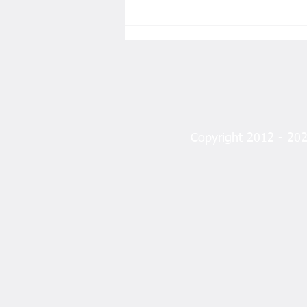
Copyright 2012 - 2023
Angın’dan “Fındık
Manifestosu”: Sorun Fiyat
Değil, Sistem