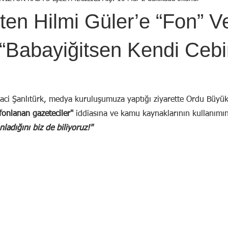
Birol Öztürk
Selçuk ŞEN
Osman KADEMOĞLU
Avni
’ten Hilmi Güler’e “Fon” Ve
STI
Yekta AYDIN
İsmail Tosun SARAL
Mustafa YILDIRIM
 “Babayiğitsen Kendi Ceb
aci Şanlıtürk, medya kuruluşumuza yaptığı ziyarette Ordu Büyük
fonlanan gazeteciler"
 iddiasına ve kamu kaynaklarının kullanımın
nladığını biz de biliyoruz!"