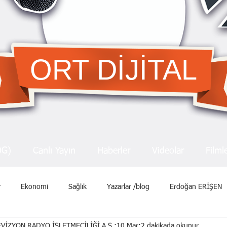
ORT DİJİTAL
OG)
Canlı Yayın
Haberler
Videolar
Filml
r
Ekonomi
Sağlık
Yazarlar /blog
Erdoğan ERİŞEN
VİZYON RADYO İŞLETMECİLİĞİ A.Ş.
10 Mar
2 dakikada okunur