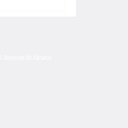
 |
Designed By Farfarco
ete kafa tutmanın sonu!
ane’de Yıkım Öncesi
iye Başladı