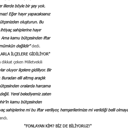
r illerde böyle bir şey yok. 
maz! Eğer hayır yapacaksanız 
ütçenizden oluşturun. Bu 
ihtiyaç sahiplerine hayır 
r. Ama kamu bütçesinden iftar 
mümkün değildir" 
dedi.
ARLA İLÇELERE GİDİLİYOR"
a dikkat çeken Milletvekili 
 oluyor ilçelere gidiliyor. Bir 
 Buradan elli altmış araçlık 
bütçesinden oralarda harcama 
değil. Yerel belediyemiz zaten 
ehir’in kamu bütçesinden 
ç sahiplerine mi bu iftar veriliyor, hemşerilerimize mi verildiği belli olmaya
landı.
"FONLAYAN KİM? BİZ DE BİLİYORUZ!"