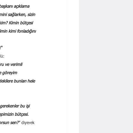
başkanı açıklama 
ini sağlarken, sizin 
im? Kimin bütçesi 
imin kimi fonladığını 
!"
dü:
u ve verimli 
e göreyim 
kilere bunları hele 
gerekenler bu işi 
pimizin bütçesi. 
yorsun sen?"
 diyerek 