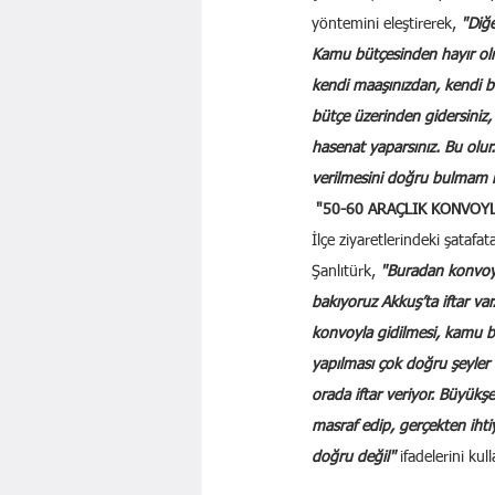
yöntemini eleştirerek, 
"Diğe
Kamu bütçesinden hayır ol
kendi maaşınızdan, kendi b
bütçe üzerinden gidersiniz, 
hasenat yaparsınız. Bu olu
verilmesini doğru bulmam 
"50-60 ARAÇLIK KONVOYL
İlçe ziyaretlerindeki şatafat
Şanlıtürk, 
"Buradan konvoylar
bakıyoruz Akkuş’ta iftar var.
konvoyla gidilmesi, kamu 
yapılması çok doğru şeyler 
orada iftar veriyor. Büyükş
masraf edip, gerçekten ihtiya
doğru değil" 
ifadelerini kul