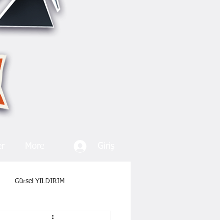
Giriş
er
More
Gürsel YILDIRIM