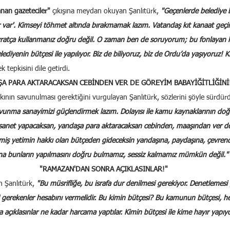
anan gazeteciler"
 çıkışına meydan okuyan Şanlıtürk, 
"Geçenlerde belediye 
r var'. Kimseyi töhmet altında bırakmamak lazım. Vatandaş kıt kanaat geçim
ratça kullanmanız doğru değil. O zaman ben de soruyorum; bu fonlayan k
lediyenin bütçesi ile yapılıyor. Biz de biliyoruz, biz de Ordu’da yaşıyoruz! K
ek tepkisini dile getirdi.
A PARA AKTARACAKSAN CEBİNDEN VER DE GÖREYİM BABAYİĞİTLİĞİNİ
ının savunulması gerektiğini vurgulayan Şanlıtürk, sözlerini şöyle sürdür
vunma sanayimizi güçlendirmek lazım. Dolayısı ile kamu kaynaklarının doğr
hasanet yapacaksan, yandaşa para aktaracaksan cebinden, maaşından ver d
miş yetimin hakkı olan bütçeden gideceksin yandaşına, paydaşına, çevrende
na bunların yapılmasını doğru bulmamız, sessiz kalmamız mümkün değil."
"RAMAZAN'DAN SONRA AÇIKLASINLAR!"
 Şanlıtürk, 
"Bu müsrifliğe, bu israfa dur denilmesi gerekiyor. Denetlemesi 
 gerekenler hesabını vermelidir. Bu kimin bütçesi? Bu kamunun bütçesi, he
açıklasınlar ne kadar harcama yaptılar. Kimin bütçesi ile kime hayır yapı