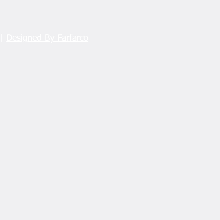
 |
Designed By Farfarco
k fiyatına büyük tepki!