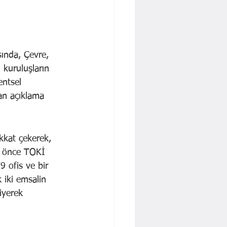
sında, Çevre, 
 kuruluşların 
entsel 
an açıklama 
kkat çekerek, 
a önce TOKİ 
9 ofis ve bir 
 iki emsalin 
iyerek 