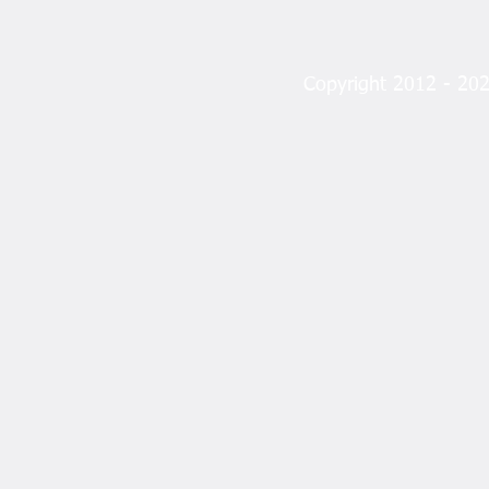
Copyright 2012 - 2023
Ordu Turizmde Güç Birliği İçin
Yeni Dernek Masada