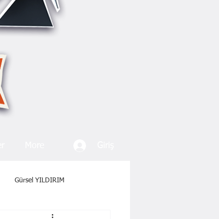
Giriş
er
More
Gürsel YILDIRIM