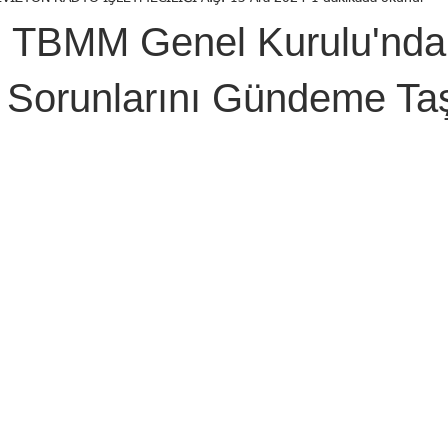
Birol Öztürk
Selçuk ŞEN
Osman KADEMOĞLU
Avni
k, TBMM Genel Kurulu'nda
STI
Yekta AYDIN
İsmail Tosun SARAL
Mustafa YILDIRIM
 Sorunlarını Gündeme Taş