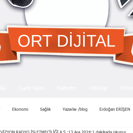
ORT DİJİTAL
OG)
Canlı Yayın
Haberler
Videolar
Filml
r
Ekonomi
Sağlık
Yazarlar /blog
Erdoğan ERİŞEN
VİZYON RADYO İŞLETMECİLİĞİ A.Ş.
13 Ara 2024
1 dakikada okunur