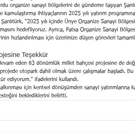
ordu organize sanayi bölgelerini de gündeme taşıyan Şanlı
ve kamulaştırma ihtiyaçlarının 2025 yılı yatırım programına
. Şanlıtürk, “2025 yılı içinde Ünye Organize Sanayi Bölgesi
rılmasını hedefliyoruz. Ayrıca, Fatsa Organize Sanayi Bölges
inin hızlandırılması için üzerimize düşen görevleri tamam
rojesine Teşekkür
a devam eden 83 dönümlük millet bahçesi projesine de değ
 projede otopark dahil olmak üzere çalışmalar başladı. B
r ediyorum." ifadelerini kullandı.
kalkınması için kentsel dönüşümden sanayi yatırımlarına k
eğini beklediklerini belirtti.