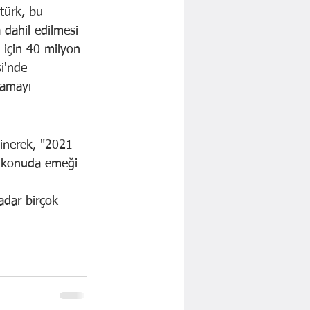
türk, bu 
 dahil edilmesi 
 için 40 milyon 
i'nde 
lamayı 
inerek, "2021 
u konuda emeği 
adar birçok 