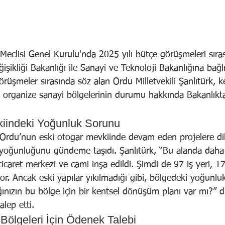
Meclisi Genel Kurulu'nda 2025 yılı bütçe görüşmeleri sıra
ğişikliği Bakanlığı ile Sanayi ve Teknoloji Bakanlığına bağlı
Görüşmeler sırasında söz alan Ordu Milletvekili Şanlıtürk, k
 organize sanayi bölgelerinin durumu hakkında Bakanlıkt
kiindeki Yoğunluk Sorunu
k, Ordu’nun eski otogar mevkiinde devam eden projelere di
 yoğunluğunu gündeme taşıdı. Şanlıtürk, “Bu alanda dah
ticaret merkezi ve cami inşa edildi. Şimdi de 97 iş yeri, 17
yor. Ancak eski yapılar yıkılmadığı gibi, bölgedeki yoğunluk
ığınızın bu bölge için bir kentsel dönüşüm planı var mı?” d
lep etti.
Bölgeleri İçin Ödenek Talebi