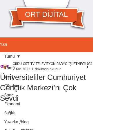
ORT DİJİTAL
Yazı
Tümü
ORDU ORT TV TELEVİZYON RADYO İŞLETMECİLİĞİ A.Ş.
Tümü
7 Kas 2024
1 dakikada okunur
Üniversiteliler Cumhuriyet
Yerel
Gençlik Merkezi’ni Çok
Gündem
Spor
Sevdi
Ekonomi
Sağlık
Yazarlar /blog