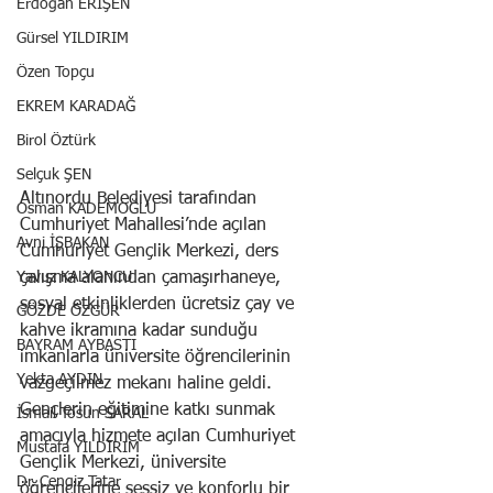
Erdoğan ERİŞEN
Gürsel YILDIRIM
Özen Topçu
EKREM KARADAĞ
Birol Öztürk
Selçuk ŞEN
Altınordu Belediyesi tarafından 
Osman KADEMOĞLU
Cumhuriyet Mahallesi’nde açılan 
Avni İŞBAKAN
Cumhuriyet Gençlik Merkezi, ders 
Yavuz KALYONCU
çalışma alanından çamaşırhaneye, 
sosyal etkinliklerden ücretsiz çay ve 
GÖZDE ÖZGÜR
kahve ikramına kadar sunduğu 
BAYRAM AYBASTI
imkanlarla üniversite öğrencilerinin 
Yekta AYDIN
vazgeçilmez mekanı haline geldi.
Gençlerin eğitimine katkı sunmak 
İsmail Tosun SARAL
amacıyla hizmete açılan Cumhuriyet 
Mustafa YILDIRIM
Gençlik Merkezi, üniversite 
Dr. Cengiz Tatar
öğrencilerine sessiz ve konforlu bir 