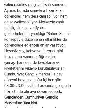
ortamda ders çalışma fırsatı sunuyor. 
Mahmut KILIÇ
Ayrıca, burada sınavlara hazırlanan 
öğrenciler hem ders çalışabiliyor hem 
de sosyalleşebiliyor. Merkezde canlı 
müzik, sinema ve tiyatro 
gösterimlerinin yapıldığı "Sahne Senin" 
konseptiyle düzenlenen etkinlikler de 
öğrencilere eğlenceli anlar yaşatıyor. 
Ücretsiz çay, kahve ve internet gibi 
imkanların yanında, öğrenciler 
çamaşırhaneden de faydalanarak 
kıyafetlerini yıkayıp kurutabiliyorlar.
Cumhuriyet Gençlik Merkezi, sınav 
dönemi boyunca hafta içi her gün 
08.00-23.00 saatleri arasında gençlerin 
hizmetinde olmaya devam edecek.
Gençlerden Cumhuriyet Gençlik 
Merkezi’ne Tam Not