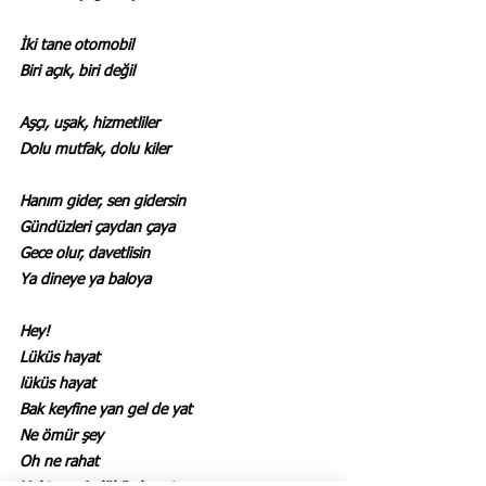
İki tane otomobil
Biri açık, biri değil
Aşçı, uşak, hizmetliler
Dolu mutfak, dolu kiler
Hanım gider, sen gidersin
Gündüzleri çaydan çaya
Gece olur, davetlisin
Ya dineye ya baloya
Hey!
Lüküs hayat
lüküs hayat
Bak keyfine yan gel de yat
Ne ömür şey
Oh ne rahat