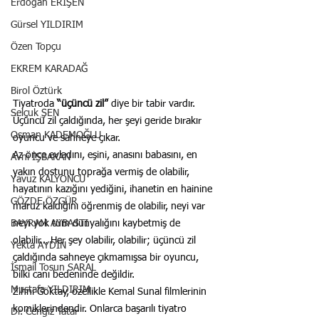
Erdoğan ERİŞEN
Gürsel YILDIRIM
Özen Topçu
EKREM KARADAĞ
Birol Öztürk
Tiyatroda 
“üçüncü zil”
 diye bir tabir vardır.
Selçuk ŞEN
Üçüncü zil çaldığında, her şeyi geride bırakır 
Osman KADEMOĞLU
oyuncu ve sahneye çıkar.
Az önce evladını, eşini, anasını babasını, en 
Avni İŞBAKAN
yakın dostunu toprağa vermiş de olabilir, 
Yavuz KALYONCU
hayatının kazığını yediğini, ihanetin en hainine 
GÖZDE ÖZGÜR
maruz kaldığını öğrenmiş de olabilir, neyi var 
BAYRAM AYBASTI
neyi yok tüm dünyalığını kaybetmiş de 
olabilir… Her şey olabilir, olabilir; üçüncü zil 
Yekta AYDIN
çaldığında sahneye çıkmamışsa bir oyuncu, 
İsmail Tosun SARAL
bilki canı bedeninde değildir.
Mustafa YILDIRIM
Zihni Göktay, özellikle Kemal Sunal filmlerinin 
komiklerindendir. Onlarca başarılı tiyatro 
Dr. Cengiz Tatar