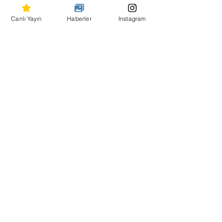
Yoktur eşin lüküs hayat
Birol Öztürk
Canlı Yayın
Haberler
Instagram
Hepsini Gör
Son Yazılar