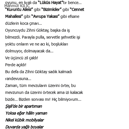
oyunu, en kralı da 
“Lüküs Hayat”
tır bence… 
Mahmut KILIÇ
“Kuruntu Ailesi”
 gibi 
“Bizimkiler” 
gibi 
“Cennet 
Mahallesi”
 gibi 
“Avrupa Yakası”
 gibi efsane 
düzlerin koca çınarı…
Oyuncuydu Zihni Göktay, başka da iş 
bilmezdi. Parayla pulla, servetle şehvetle işi 
yoktu onların ve ne acı ki, boşlukları 
dolmuyor, dolmayacak da…
Ve üçüncü zil çaldı!
Perde açıldı!
Bu defa da Zihni Göktay sadık kalmadı 
randevusuna…
Zaman, tüm mevzuların üzerini örter, bu 
mevzunun da üzerini örtecek ama izi kalacak 
bizde… Bizden sonrası mı! Hiç bilmiyorum…
Şişli’de bir apartıman
Yoksa eğer hâlin yaman
Nikel kübik mobilyalar
Duvarda yağlı boyalar